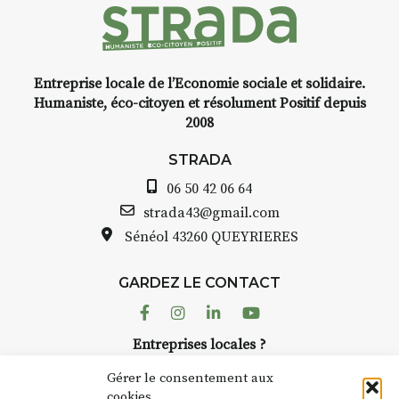
d’Auzon, cette expo-
installation temporaire vous
livre une raison de plus d’aller
faire un tour dans la cité
Entreprise locale de l’Economie sociale et solidaire.
médiévale du Brivadois cet été.
Humaniste, éco-citoyen et résolument Positif depuis
2008
STRADA
06 50 42 06 64
INTERVIEW
strada43@gmail.com
Sénéol
43260 QUEYRIERES
STRADA Bernard Turle, vous
avez ouvert une galerie à
Auzon…
GARDEZ LE CONTACT
Facebook
Instagram
Linkedin
Youtube
Bernard TURLE Le Fumoir n’est
pas une galerie permanente.
Entreprises locales ?
Chaque année, le 1er dimanche
Nous avons des solutions pubs pour vous.
d’août, l’association
Gérer le consentement aux
AuzonToujours
organise
Arts
cookies