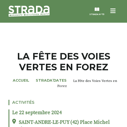
Menu
STRADA N°73
STRADA
MAGAZINES
LA FÊTE DES VOIES
VERTES EN FOREZ
NOS THÈMES
ACCUEIL
STRADA’DATES
La Fête des Voies Vertes en
STRADA’DATES
Forez
ALTER STRADA
ACTIVITÉS
Le 22 septembre 2024
ROSÉE DE MAI
SAINT-ANDRE-LE-PUY (42) Place Michel