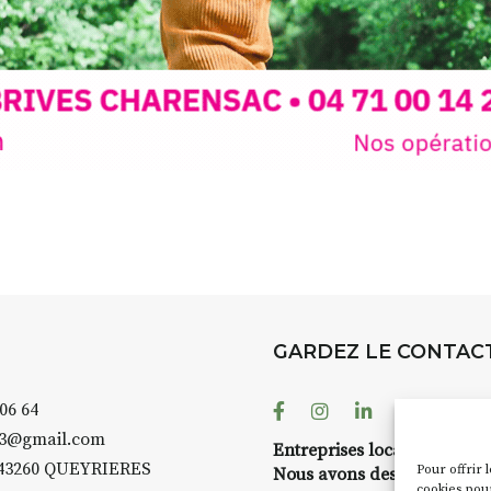
EW
avez ouvert une
t pas une galerie
GARDEZ LE CONTAC
e 1er dimanche
ours
organise
s et artisans
Facebook
Instagram
Linkedin
Youtube
 06 64
, les granges
43@gmail.com
 ces espaces
Entreprises locales ?
43260 QUEYRIERES
Pour offrir 
ure. Il s’associe
Nous avons des solutions 
cookies pour