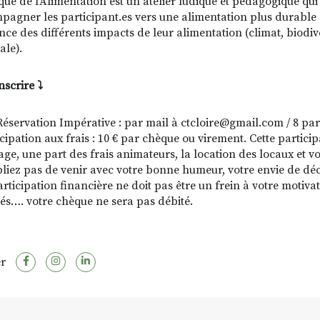
que de l’Alimentation est un atelier ludique et pédagogique qui
pagner les participant.es vers une alimentation plus durable 
ce des différents impacts de leur alimentation (climat, biodiver
ale).
nscrire ⤵️
Réservation Impérative : par mail à ctcloire@gmail.com / 8 par
cipation aux frais : 10 € par chèque ou virement. Cette particip
age, une part des frais animateurs, la location des locaux et v
bliez pas de venir avec votre bonne humeur, votre envie de déc
rticipation financière ne doit pas être un frein à votre motivat
ltés…. votre chèque ne sera pas débité.
r