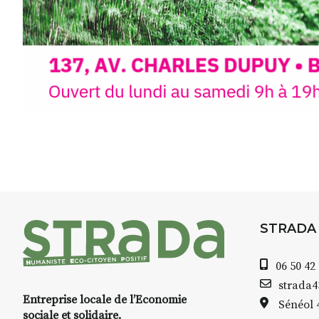
INTERVI
STRADA Bernard Turle, vous 
galerie à Auzon…
Bernard TURLE Le Fumoir n’es
STRADA
permanente. Chaque année, l
d’août, l’association
AuzonTouj
Arts dans le village
. Des artiste
06 50 42
investissent les rues, les caves
strada
d’Auzon. Le Fumoir est l’un de
Entreprise locale de l’Economie
Sénéol
temporaires d’accueil de la cult
sociale et solidaire.