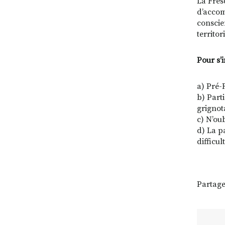
La Fres
d’accom
conscien
territori
Pour s’i
a) Pré-
b) Parti
grignot
c) N’ou
d) La pa
difficu
Partage