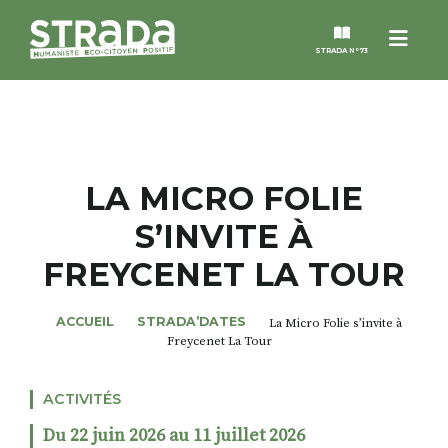
Menu
STRADA N°73
STRADA
MAGAZINES
LA MICRO FOLIE
S’INVITE À
NOS THÈMES
FREYCENET LA TOUR
STRADA’DATES
ACCUEIL
STRADA’DATES
La Micro Folie s’invite à
Freycenet La Tour
ALTER STRADA
ACTIVITÉS
ROSÉE DE MAI
Du 22 juin 2026 au 11 juillet 2026