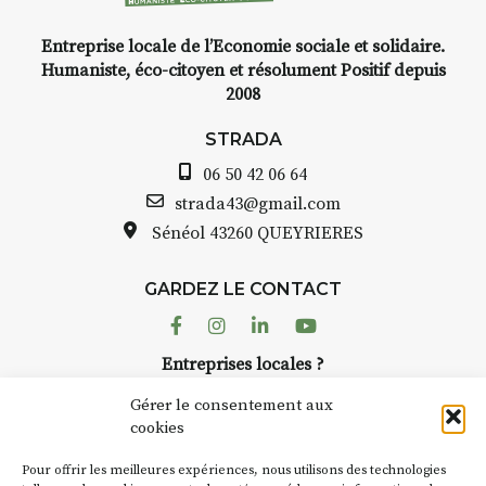
Entreprise locale de l’Economie sociale et solidaire.
INTERVIEW
Humaniste, éco-citoyen et résolument Positif depuis
2008
STRADA Bernard Turle, vous
avez ouvert une galerie à
STRADA
Auzon…
06 50 42 06 64
Bernard TURLE Le Fumoir n’est
strada43@gmail.com
pas une galerie permanente.
Sénéol
43260 QUEYRIERES
Chaque année, le 1er dimanche
d’août, l’association
GARDEZ LE CONTACT
AuzonToujours
organise
Arts
dans le village
. Des artistes et
Facebook
Instagram
Linkedin
Youtube
artisans investissent les rues, les
Entreprises locales ?
caves, les granges d’Auzon. Le
Nous avons des solutions pubs pour vous.
Fumoir est l’un de ces espaces
Gérer le consentement aux
temporaires d’accueil de la
cookies
culture. Il s’associe également à
NEWSLETTER
d’autres activités culturelles de
Pour offrir les meilleures expériences, nous utilisons des technologies