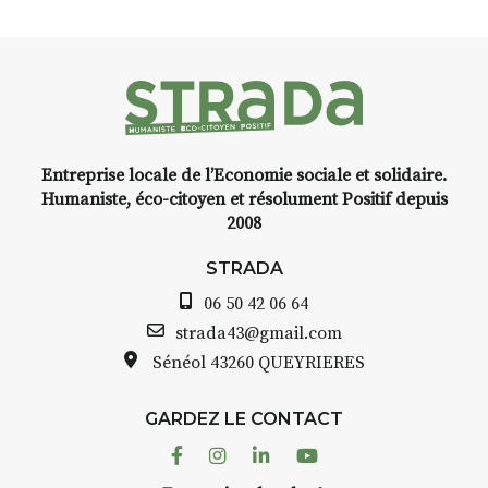
livre une raison de plus d’aller
faire un tour dans la cité
médiévale du Brivadois cet été.
Entreprise locale de l’Economie sociale et solidaire.
INTERVIEW
Humaniste, éco-citoyen et résolument Positif depuis
2008
STRADA Bernard Turle, vous
avez ouvert une galerie à
STRADA
Auzon…
06 50 42 06 64
Bernard TURLE Le Fumoir n’est
strada43@gmail.com
pas une galerie permanente.
Sénéol
43260 QUEYRIERES
Chaque année, le 1er dimanche
d’août, l’association
GARDEZ LE CONTACT
AuzonToujours
organise
Arts
dans le village
. Des artistes et
Facebook
Instagram
Linkedin
Youtube
artisans investissent les rues, les