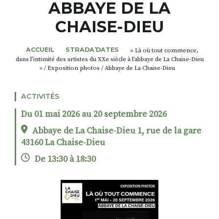
ABBAYE DE LA
CHAISE-DIEU
RECHERCHER
S'ABONNER
S'INSCRIRE À LA NEWSLETTER
ACCUEIL
STRADA’DATES
« Là où tout commence,
dans l’intimité des artistes du XXe siècle à l’abbaye de La Chaise-Dieu
FACEBOOK
INSTAGRAM
LINKEDIN
YOUTUBE
» / Exposition photos / Abbaye de La Chaise-Dieu
ACTIVITÉS
Du 01 mai 2026 au 20 septembre 2026
Abbaye de La Chaise-Dieu 1, rue de la gare
43160 La Chaise-Dieu
De 13:30 à 18:30