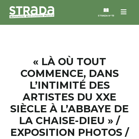
Menu
STRADA N°73
STRADA
MAGAZINES
« LÀ OÙ TOUT
COMMENCE, DANS
NOS THÈMES
L’INTIMITÉ DES
STRADA’DATES
ARTISTES DU XXE
SIÈCLE À L’ABBAYE DE
ALTER STRADA
LA CHAISE-DIEU » /
ROSÉE DE MAI
EXPOSITION PHOTOS /