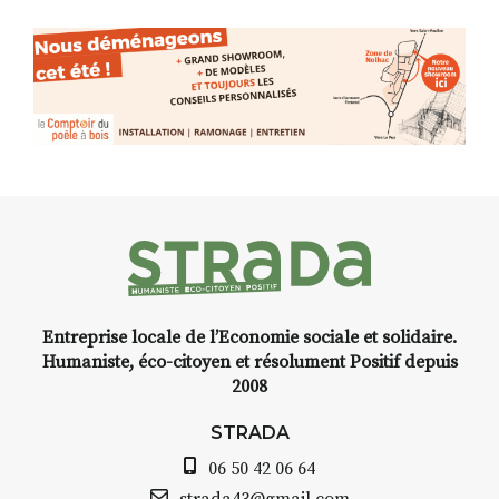
(de peau).entre.sarcasme et
facétie.
Programmée en off du festival
d’Auzon, cette expo-
installation temporaire vous
livre une raison de plus d’aller
faire un tour dans la cité
médiévale du Brivadois cet été.
Entreprise locale de l’Economie sociale et solidaire.
INTERVIEW
Humaniste, éco-citoyen et résolument Positif depuis
2008
STRADA Bernard Turle, vous
avez ouvert une galerie à
STRADA
Auzon…
06 50 42 06 64