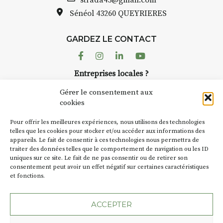
Bernard TURLE Le Fumoir n’est
strada43@gmail.com
pas une galerie permanente.
Sénéol
43260 QUEYRIERES
Chaque année, le 1er dimanche
d’août, l’association
GARDEZ LE CONTACT
AuzonToujours
organise
Arts
dans le village
. Des artistes et
Facebook
Instagram
Linkedin
Youtube
artisans investissent les rues, les
Entreprises locales ?
caves, les granges d’Auzon. Le
Nous avons des solutions pubs pour vous.
Fumoir est l’un de ces espaces
Gérer le consentement aux
temporaires d’accueil de la
cookies
culture. Il s’associe également à
NEWSLETTER
d’autres activités culturelles de
Pour offrir les meilleures expériences, nous utilisons des technologies
la Petite Cité de Caractère. Par
Suivez toute l'actu de Strada
telles que les cookies pour stocker et/ou accéder aux informations des
appareils. Le fait de consentir à ces technologies nous permettra de
exemple, l’installation
Cochon
traiter des données telles que le comportement de navigation ou les ID
Charbon
s’inscrit comme en
uniques sur ce site. Le fait de ne pas consentir ou de retirer son
« off » du festival d’Auzon 2026
consentement peut avoir un effet négatif sur certaines caractéristiques
(2 /22 août).
et fonctions.
NOUS CONTACTER
SA D’où vient le nom :
Fumoir
?
ACCEPTER
BT C’est le terme employé dans