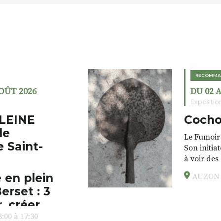
RECOMMA
AOÛT 2026
DU 02 
Expositio
LEINE
Cocho
de
Le Fumoir 
e Saint-
Son initia
à voir des
drôles, pa
 en plein
AUZON (
éclectique
erset : 3
foutraques
l’installa
, créer,
avec les.v
:00 à 17:30