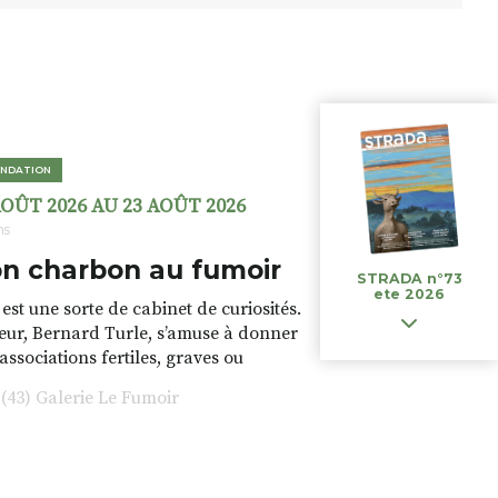
NDATION
AOÛT 2026 AU 23 AOÛT 2026
ns
n charbon au fumoir
STRADA n°73
ete 2026
est une sorte de cabinet de curiosités.
teur, Bernard Turle, s’amuse à donner
 associations fertiles, graves ou
rfois fumeuses. Des oeuvres
43) Galerie Le Fumoir
s font. liens avec les histoires un peu
 du lieu (on ne spoile pas). Quant à
tion.Cochon Charbon, elle joue
ariations.de.couleurs.(de