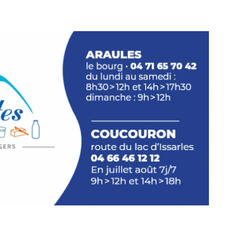
e.sarcasme et facétie.
 en off du festival d’Auzon, cette
llation temporaire vous livre une
plus d’aller faire un tour dans la cité
du Brivadois cet été.
INTERVIEW
rnard Turle, vous avez ouvert une
 Auzon…