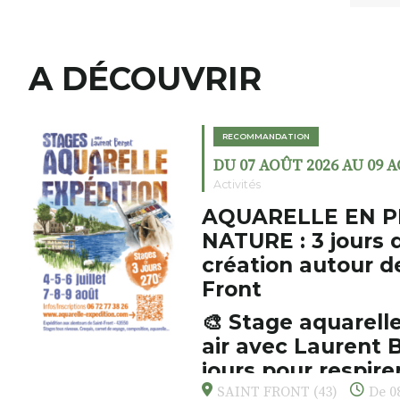
A DÉCOUVRIR
RECOMMANDATION
DU 07 AOÛT 2026 AU 09 
Activités
AQUARELLE EN P
NATURE : 3 jours 
création autour d
Front
🎨 Stage aquarelle
air avec Laurent B
jours pour respirer
s’émerveiller
SAINT FRONT (43)
De 08