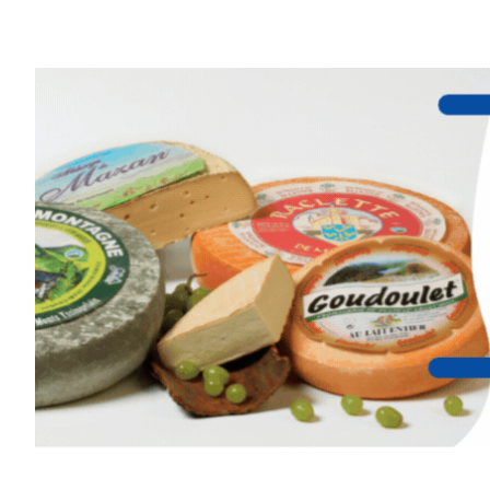
Et si vous preniez enfin le tem
d’observer, et de peindre la be
paysages de Haute-Loire ?
Cet été,
Laurent Berset
vous pr
d’aquarelle en extérieur
, acces
niveaux
, dans un cadre nature
inspirant
autour de Saint-Fron
minutes du Puy-en-Velay
.
Pendant
3 jours
, vous apprend
l’instant :
Croquis, carnet de voyage, com
aquarelle, encre, ou contenu h
Le programme :
8h : rendez-vous au point de d
8h30 – 12h : croquis et aquarell
pique-nique sur place (repas à