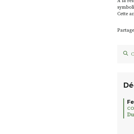
A la ren
symboliq
Cette an
Partage
C
Dé
Fe
CO
Du