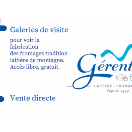
peau).entr
ps… de ralentir,
auté des
Programmée
expo-insta
raison de 
opose un
stage
médiévale 
sible
à tous les
l
t
, à seulement
30
rez à capturer
position,
ybride.
STRADA Be
épart
galerie à
e sur site
 votre charge)