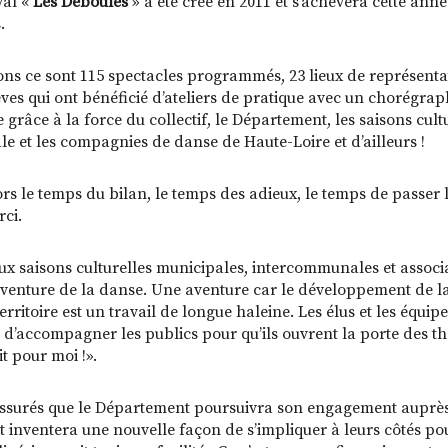
val «
Les Déboulés
» a été créé en 2011 et s’achèvera cette ann
.
ions ce sont 115 spectacles programmés, 23 lieux de représenta
èves qui ont bénéficié d’ateliers de pratique avec un chorégraph
 grâce à la force du collectif, le Département, les saisons cult
le et les compagnies de danse de Haute-Loire et d’ailleurs !
lors le temps du bilan, le temps des adieux, le temps de passer 
rci.
ux saisons culturelles municipales, intercommunales et associa
aventure de la danse. Une aventure car le développement de 
erritoire est un travail de longue haleine. Les élus et les équip
d’accompagner les publics pour qu’ils ouvrent la porte des théâ
it pour moi !».
ssurés que le Département poursuivra son engagement auprès
et inventera une nouvelle façon de s’impliquer à leurs côtés pou