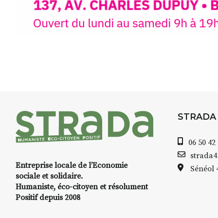
aquarelle, encre, ou contenu h
Le programme :
8h : rendez-vous au point de d
8h30 – 12h : croquis et aquarell
pique-nique sur place (repas à
13h30 – 17h30 : reprise sur pla
changement de décor
Et si le temps se gâte : un ateli
STRADA
permettra de continuer à créer
06 50 42
À partir de 90€/jour
(soit
270€ l
strada
Minimum 8 personnes – sans 
Entreprise locale de l’Economie
Sénéol
sociale et solidaire.
Prix pour l’accompagnement et
Humaniste, éco-citoyen et résolument
repas à votre charge. (Pique-n
Positif depuis 2008