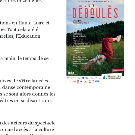
ée après onze belles
tions en Haute-Loire et
e. Tout cela a été
urelles, l’Education
la main, le temps de se
tives de s’être lancées
la danse contemporaine
es se sont alors donnés les
tres en se disant « c’est
 des acteurs du spectacle
r que l’accès à la culture