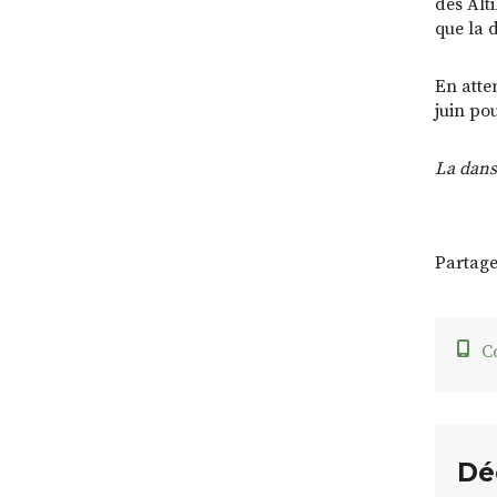
des Alti
que la 
En atte
juin pou
La danse
Partage
C
Dé