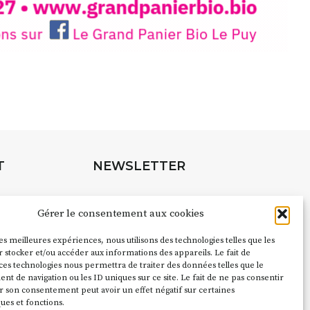
rnard Turle, vous avez ouvert une
 Auzon…
URLE Le Fumoir n’est pas une galerie
e. Chaque année, le 1er dimanche
association
AuzonToujours
organise
e village
. Des artistes et artisans
t les rues, les caves, les granges
T
NEWSLETTER
e Fumoir est l’un de ces espaces
s d’accueil de la culture. Il s’associe
Suivez toute l'actu de Strada
à d’autres activités culturelles de la
Gérer le consentement aux cookies
é de Caractère. Par exemple,
ion
Cochon Charbon
s’inscrit comme
les meilleures expériences, nous utilisons des technologies telles que les
pubs pour
 stocker et/ou accéder aux informations des appareils. Le fait de
du festival d’Auzon 2026 (2 /22 août).
ces technologies nous permettra de traiter des données telles que le
NOUS CONTACTER
 de navigation ou les ID uniques sur ce site. Le fait de ne pas consentir
ent le nom :
Fumoir
?
r son consentement peut avoir un effet négatif sur certaines
ques et fonctions.