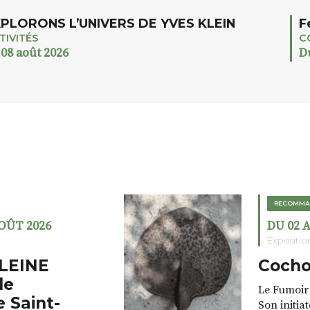
PLORONS L’UNIVERS DE YVES KLEIN
F
TIVITÉS
C
 08 août 2026
D
RECOMMA
AOÛT 2026
DU 02 
Expositio
LEINE
Cocho
de
Le Fumoir 
e Saint-
Son initia