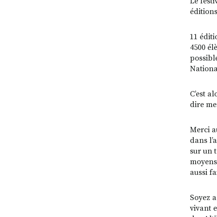
Le festi
éditions
11 édit
4500 él
possible
Nationa
C’est a
dire me
Merci a
dans l’
sur un t
moyens 
aussi fa
Soyez a
vivant 