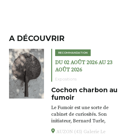
A DÉCOUVRIR
RECOMMANDATION
DU 02 AOÛT 2026 AU 23
AOÛT 2026
Expositions
Cochon charbon au
fumoir
Le Fumoir est une sorte de
cabinet de curiosités. Son
initiateur, Bernard Turle,
s’amuse à donner à voir des
AUZON (43) Galerie Le
associations fertiles, graves ou