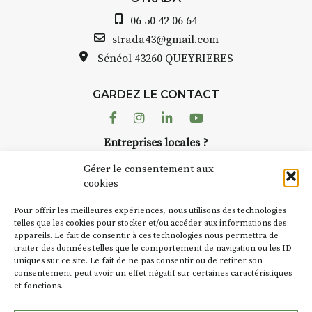
06 50 42 06 64
INTERVIEW
strada43@gmail.com
Sénéol
43260 QUEYRIERES
STRADA Bernard Turle, vous
avez ouvert une galerie à
Auzon…
GARDEZ LE CONTACT
Facebook
Instagram
Linkedin
Youtube
Bernard TURLE Le Fumoir n’est
pas une galerie permanente.
Entreprises locales ?
Chaque année, le 1er dimanche
Nous avons des solutions pubs pour vous.
d’août, l’association
Gérer le consentement aux
AuzonToujours
organise
Arts
cookies
dans le village
. Des artistes et
NEWSLETTER
Pour offrir les meilleures expériences, nous utilisons des technologies
artisans investissent les rues, les
Suivez toute l'actu de Strada
telles que les cookies pour stocker et/ou accéder aux informations des
caves, les granges d’Auzon. Le
appareils. Le fait de consentir à ces technologies nous permettra de
Fumoir est l’un de ces espaces
traiter des données telles que le comportement de navigation ou les ID
temporaires d’accueil de la
uniques sur ce site. Le fait de ne pas consentir ou de retirer son
culture. Il s’associe également à
consentement peut avoir un effet négatif sur certaines caractéristiques
et fonctions.
d’autres activités culturelles de
NOUS CONTACTER
la Petite Cité de Caractère. Par