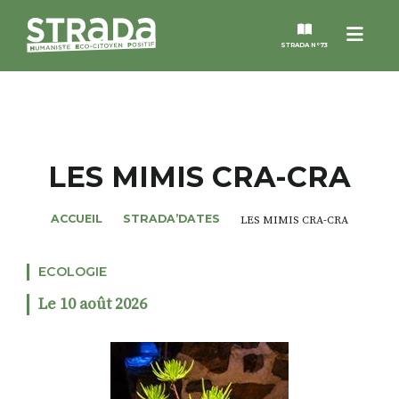
Menu
STRADA N°73
STRADA
MAGAZINES
LES MIMIS CRA-CRA
NOS THÈMES
ACCUEIL
STRADA’DATES
LES MIMIS CRA-CRA
STRADA’DATES
ECOLOGIE
Le 10 août 2026
ALTER STRADA
ROSÉE DE MAI