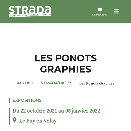
Menu
STRADA N°73
STRADA
MAGAZINES
LES PONOTS
GRAPHIES
NOS THÈMES
ACCUEIL
STRADA’DATES
Les Ponots Graphies
STRADA’DATES
EXPOSITIONS
ALTER STRADA
Du 22 octobre 2021 au 05 janvier 2022
ROSÉE DE MAI
Le Puy en Velay