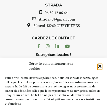
Le programme :
STRADA
8h : rendez-vous au point de
départ
06 50 42 06 64
8h30 – 12h : croquis et aquarelle
strada43@gmail.com
sur site
Sénéol
43260 QUEYRIERES
pique-nique sur place (repas à
votre charge)
13h30 – 17h30 : reprise sur
GARDEZ LE CONTACT
place ou changement de décor
Facebook
Instagram
Linkedin
Youtube
Et si le temps se gâte : un atelier
Entreprises locales ?
abrité permettra de continuer à
Nous avons des solutions pubs pour vous.
créer.
Gérer le consentement aux
cookies
À partir de 90€/jour
(soit
270€
NEWSLETTER
les 3 jours
)
Pour offrir les meilleures expériences, nous utilisons des technologies
Suivez toute l'actu de Strada
telles que les cookies pour stocker et/ou accéder aux informations des
Minimum 8 personnes – sans
appareils. Le fait de consentir à ces technologies nous permettra de
pension complète
traiter des données telles que le comportement de navigation ou les ID
uniques sur ce site. Le fait de ne pas consentir ou de retirer son
Prix pour l’accompagnement et
consentement peut avoir un effet négatif sur certaines caractéristiques
l’enseignement, repas à votre
et fonctions.