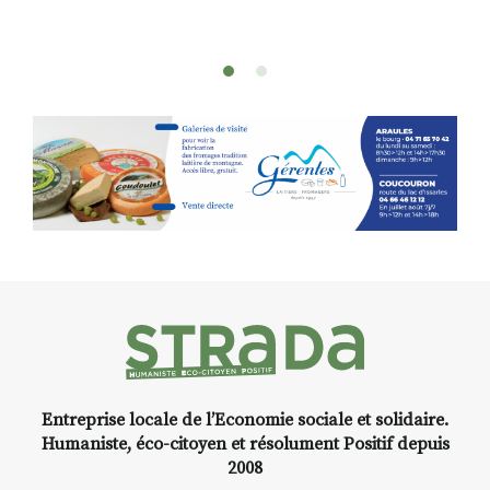
Et si vous preniez enfin le
temps… de ralentir, d’observer,
et de peindre la beauté des
paysages de Haute-Loire ?
Cet été,
Laurent Berset
vous
propose un
stage d’aquarelle en
extérieur
, accessible
à tous les
niveaux
, dans un cadre naturel
inspirant
autour de Saint-Front
,
à seulement
30 minutes du Puy-
en-Velay
.
Pendant
3 jours
, vous
apprendrez à capturer l’instant
:
Croquis, carnet de voyage,
Entreprise locale de l’Economie sociale et solidaire.
composition, aquarelle, encre,
Humaniste, éco-citoyen et résolument Positif depuis
ou contenu hybride.
2008