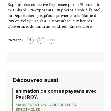
Expo photos collective Organisée par le Photo club
de Guitard - 26 exposants 130 photos à voir à l'Hôtel
du Département jusqu'au 5 janvier et à la Mairie du
RECHERCHER
S'ABONNER
Puy en Velay jusqu'au 15 novembre, aux heures
S'INSCRIRE À LA NEWSLETTER
d'ouverture, du lundi au vendredi. Entrée Libre.
FACEBOOK
INSTAGRAM
LINKEDIN
YOUTUBE
Partager
Découvrez aussi
animation de contes paysans avec
Paul ROY.
MANIFESTATIONS CULTURELLES
,
SPECTACLES