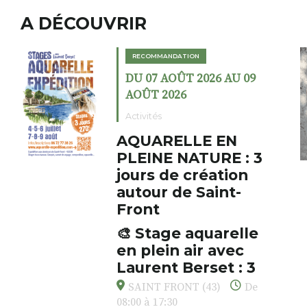
A DÉCOUVRIR
RECOMMANDATION
DU 07 AOÛT 2026 AU 09
AOÛT 2026
Activités
AQUARELLE EN
PLEINE NATURE : 3
jours de création
autour de Saint-
Front
🎨 Stage aquarelle
en plein air avec
Laurent Berset : 3
jours pour respirer,
SAINT FRONT (43)
De
créer, s’émerveiller
08:00 à 17:30