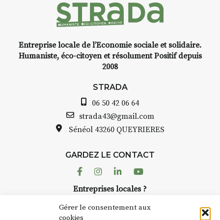
d’Auzon, cette expo-
installation temporaire vous
livre une raison de plus d’aller
faire un tour dans la cité
Entreprise locale de l’Economie sociale et solidaire.
médiévale du Brivadois cet été.
Humaniste, éco-citoyen et résolument Positif depuis
2008
STRADA
06 50 42 06 64
INTERVIEW
strada43@gmail.com
Sénéol
43260 QUEYRIERES
STRADA Bernard Turle, vous
avez ouvert une galerie à
Auzon…
GARDEZ LE CONTACT
Facebook
Instagram
Linkedin
Youtube
Bernard TURLE Le Fumoir n’est
pas une galerie permanente.
Entreprises locales ?
Chaque année, le 1er dimanche
Nous avons des solutions pubs pour vous.
d’août, l’association
Gérer le consentement aux
AuzonToujours
organise
Arts
cookies