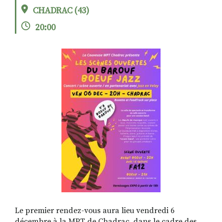
CHADRAC (43)
20:00
RECHERCHER
S'ABONNER
S'INSCRIRE À LA NEWSLETTER
FACEBOOK
INSTAGRAM
LINKEDIN
YOUTUBE
Le premier rendez-vous aura lieu vendredi 6
décembre à la MPT de Chadrac, dans le cadre des