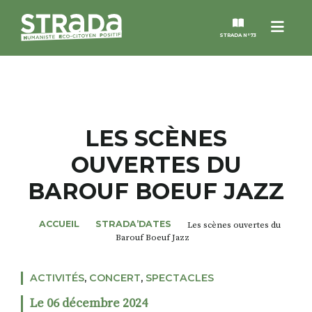
Menu
STRADA N°73
STRADA
MAGAZINES
LES SCÈNES
OUVERTES DU
NOS THÈMES
BAROUF BOEUF JAZZ
STRADA’DATES
ACCUEIL
STRADA’DATES
Les scènes ouvertes du
Barouf Boeuf Jazz
ALTER STRADA
ACTIVITÉS
,
CONCERT
,
SPECTACLES
ROSÉE DE MAI
Le 06 décembre 2024