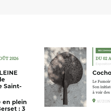
RECOMMA
AOÛT 2026
DU 02 
Expositio
LEINE
Cocho
de
Le Fumoir 
e Saint-
Son initia
à voir des
drôles, pa
 en plein
AUZON (
éclectique
erset : 3
foutraques