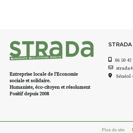
8h30 – 12h : croquis et aquarell
pique-nique sur place (repas à
13h30 – 17h30 : reprise sur pla
changement de décor
Et si le temps se gâte : un ateli
STRADA
permettra de continuer à créer
06 50 42
À partir de 90€/jour
(soit
270€ l
strada
Minimum 8 personnes – sans 
Entreprise locale de l’Economie
Sénéol
sociale et solidaire.
Prix pour l’accompagnement et
Humaniste, éco-citoyen et résolument
repas à votre charge. (Pique-n
Positif depuis 2008
📅
Dates au choix :
➡️
4-5-6 juillet
➡️
7-8-9 août
Plan du site