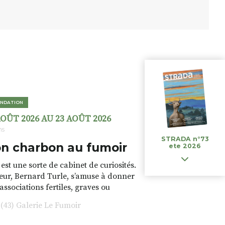
NDATION
AOÛT 2026 AU 23 AOÛT 2026
ns
STRADA n°73
n charbon au fumoir
ete 2026
est une sorte de cabinet de curiosités.
teur, Bernard Turle, s’amuse à donner
 associations fertiles, graves ou
rfois fumeuses. Des oeuvres
43) Galerie Le Fumoir
s font. liens avec les histoires un peu
 du lieu (on ne spoile pas). Quant à