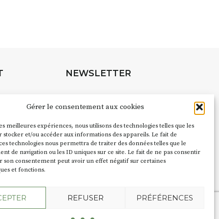
 Auzon…
URLE Le Fumoir n’est pas une galerie
e. Chaque année, le 1er dimanche
association
AuzonToujours
organise
e village
. Des artistes et artisans
t les rues, les caves, les granges
T
NEWSLETTER
e Fumoir est l’un de ces espaces
s d’accueil de la culture. Il s’associe
Suivez toute l'actu de Strada
à d’autres activités culturelles de la
Gérer le consentement aux cookies
é de Caractère. Par exemple,
ion
Cochon Charbon
s’inscrit comme
les meilleures expériences, nous utilisons des technologies telles que les
pubs pour
 stocker et/ou accéder aux informations des appareils. Le fait de
du festival d’Auzon 2026 (2 /22 août).
ces technologies nous permettra de traiter des données telles que le
NOUS CONTACTER
 de navigation ou les ID uniques sur ce site. Le fait de ne pas consentir
ent le nom :
Fumoir
?
r son consentement peut avoir un effet négatif sur certaines
ques et fonctions.
e terme employé dans les actes de
CEPTER
REFUSER
PRÉFÉRENCES
du lieu. Jusqu’à la fin du XXe siècle,
 saloir et précédemment ç’avait été un
l'Agence Oktopod