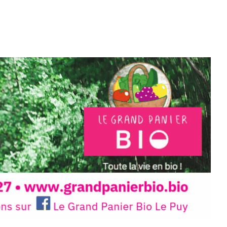
tion.Cochon Charbon, elle joue
ariations.de.couleurs.(de
e.sarcasme et facétie.
 en off du festival d’Auzon, cette
llation temporaire vous livre une
plus d’aller faire un tour dans la cité
du Brivadois cet été.
INTERVIEW
rnard Turle, vous avez ouvert une