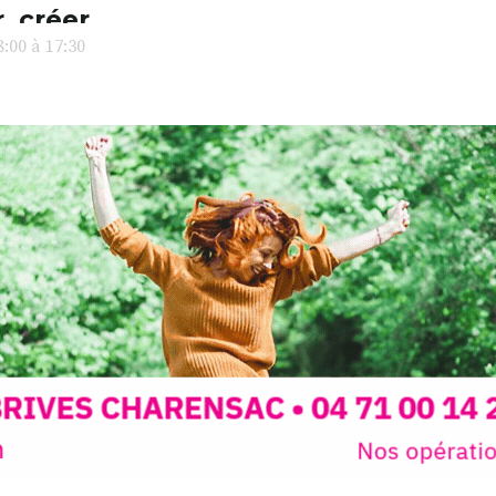
l’installa
, créer,
avec les.v
:00 à 17:30
peau).entr
ps… de ralentir,
auté des
Programmée
expo-insta
raison de 
opose un
stage
médiévale 
sible
à tous les
l
t
, à seulement
30
rez à capturer
position,
ybride.
STRADA Be
épart