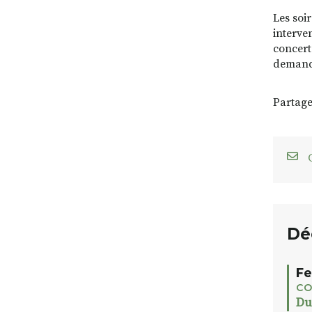
Les soi
interve
concerts
demande
Partage
C
Dé
Fe
CO
Du