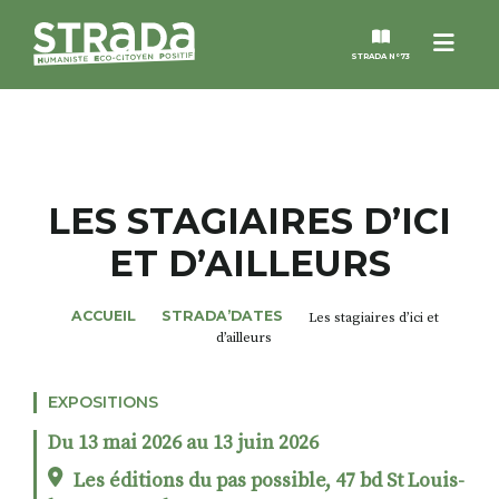
Menu
STRADA N°73
STRADA
MAGAZINES
LES STAGIAIRES D’ICI
ET D’AILLEURS
NOS THÈMES
ACCUEIL
STRADA’DATES
Les stagiaires d’ici et
STRADA’DATES
d’ailleurs
ALTER STRADA
EXPOSITIONS
Du 13 mai 2026 au 13 juin 2026
ROSÉE DE MAI
Les éditions du pas possible, 47 bd St Louis-