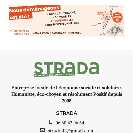
(de peau).entre.sarcasme et
facétie.
Programmée en off du festival
d’Auzon, cette expo-
installation temporaire vous
livre une raison de plus d’aller
faire un tour dans la cité
médiévale du Brivadois cet été.
Entreprise locale de l’Economie sociale et solidaire.
INTERVIEW
Humaniste, éco-citoyen et résolument Positif depuis
2008
STRADA Bernard Turle, vous
avez ouvert une galerie à
STRADA
Auzon…
06 50 42 06 64
Bernard TURLE Le Fumoir n’est
strada43@gmail.com