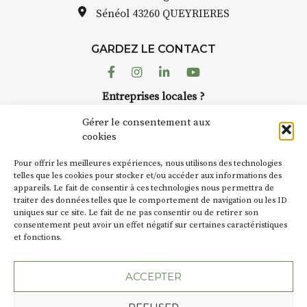
pas une galerie permanente.
Sénéol
43260 QUEYRIERES
Chaque année, le 1er dimanche
d’août, l’association
GARDEZ LE CONTACT
AuzonToujours
organise
Arts
dans le village
. Des artistes et
Facebook
Instagram
Linkedin
Youtube
artisans investissent les rues, les
Entreprises locales ?
caves, les granges d’Auzon. Le
Nous avons des solutions pubs pour vous.
Fumoir est l’un de ces espaces
Gérer le consentement aux
temporaires d’accueil de la
cookies
culture. Il s’associe également à
NEWSLETTER
d’autres activités culturelles de
Pour offrir les meilleures expériences, nous utilisons des technologies
la Petite Cité de Caractère. Par
Suivez toute l'actu de Strada
telles que les cookies pour stocker et/ou accéder aux informations des
appareils. Le fait de consentir à ces technologies nous permettra de
exemple, l’installation
Cochon
traiter des données telles que le comportement de navigation ou les ID
Charbon
s’inscrit comme en
uniques sur ce site. Le fait de ne pas consentir ou de retirer son
« off » du festival d’Auzon 2026
consentement peut avoir un effet négatif sur certaines caractéristiques
(2 /22 août).
et fonctions.
NOUS CONTACTER
SA D’où vient le nom :
Fumoir
?
ACCEPTER
BT C’est le terme employé dans