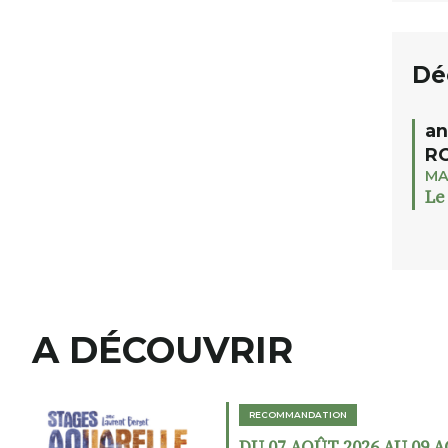
Dé
an
RO
MA
Le
A DÉCOUVRIR
RECOMMANDATION