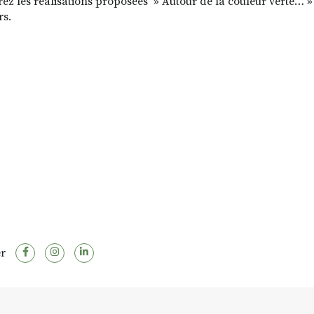
ez les réalisations proposées » Autour de la couleur verte… » 
rs.
r