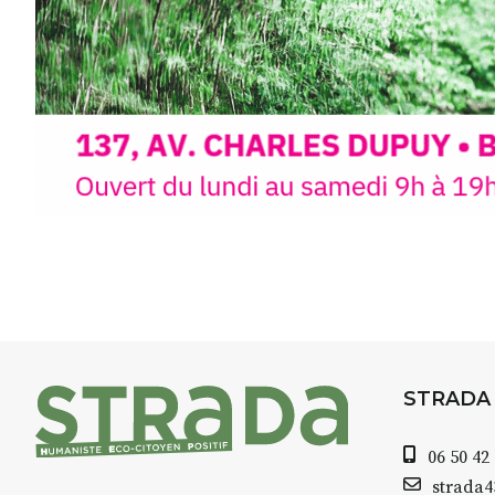
minutes du Puy-en-Velay
.
Pendant
3 jours
, vous apprend
l’instant :
Croquis, carnet de voyage, com
aquarelle, encre, ou contenu h
Le programme :
8h : rendez-vous au point de d
8h30 – 12h : croquis et aquarell
pique-nique sur place (repas à
13h30 – 17h30 : reprise sur pla
changement de décor
Et si le temps se gâte : un ateli
STRADA
permettra de continuer à créer
06 50 42
À partir de 90€/jour
(soit
270€ l
strada
Minimum 8 personnes – sans 