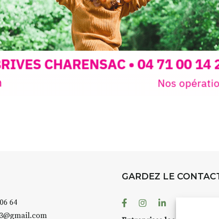
rez à capturer
position,
ybride.
STRADA Be
épart
galerie à
e sur site
 votre charge)
Bernard T
ce ou
permanent
d’août, l’
Arts dans l
er abrité
investissen
GARDEZ LE CONTAC
.
d’Auzon. L
temporaire
Facebook
Instagram
Linkedin
Youtube
 06 64
es 3 jours
)
également 
43@gmail.com
pension complète
Petite Cit