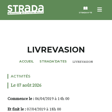
Menu
STRADA N°73
STRADA
MAGAZINES
LIVREVASION
NOS THÈMES
ACCUEIL
STRADA’DATES
LIVREVASION
STRADA’DATES
ACTIVITÉS
Le 07 août 2026
ALTER STRADA
Commence le :
06/04/2019 à 14h 00
ROSÉE DE MAI
Et finit le :
07/04/2019 à 18h 00