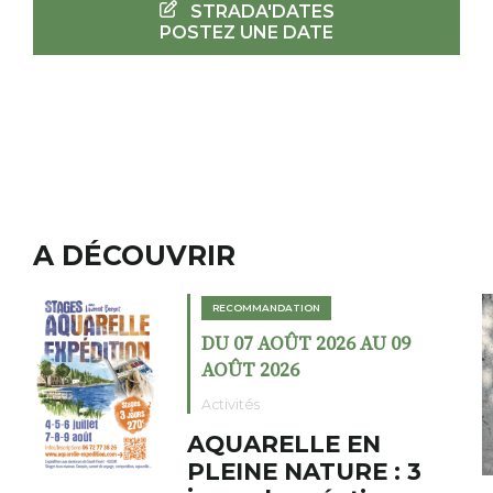
STRADA'DATES
POSTEZ UNE DATE
A DÉCOUVRIR
ION
RECOMMANDATION
T 2026 AU 09
DU 02 AOÛT 202
6
AOÛT 2026
Expositions
LLE EN
Cochon cha
ATURE : 3
fumoir