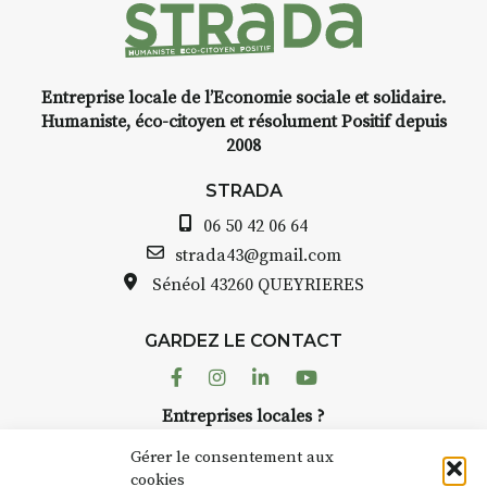
nt
Entreprise locale de l’Economie sociale et solidaire.
,
INTERVIEW
Humaniste, éco-citoyen et résolument Positif depuis
2008
STRADA Bernard Turle, vous
avez ouvert une galerie à
STRADA
Auzon…
06 50 42 06 64
lle
Bernard TURLE Le Fumoir n’est
strada43@gmail.com
pas une galerie permanente.
Sénéol
43260 QUEYRIERES
à
Chaque année, le 1er dimanche
d’août, l’association
GARDEZ LE CONTACT
AuzonToujours
organise
Arts
r
dans le village
. Des artistes et
Facebook
Instagram
Linkedin
Youtube
artisans investissent les rues, les
er
Entreprises locales ?
caves, les granges d’Auzon. Le
 à
Nous avons des solutions pubs pour vous.
Fumoir est l’un de ces espaces
Gérer le consentement aux
temporaires d’accueil de la
cookies