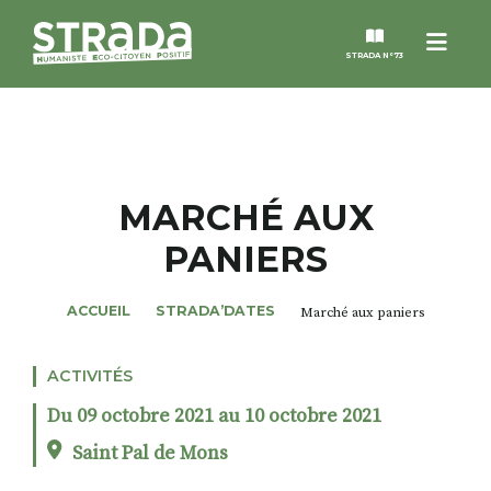
Menu
STRADA N°73
STRADA
MAGAZINES
MARCHÉ AUX
PANIERS
NOS THÈMES
ACCUEIL
STRADA’DATES
Marché aux paniers
STRADA’DATES
ACTIVITÉS
ALTER STRADA
Du 09 octobre 2021 au 10 octobre 2021
ROSÉE DE MAI
Saint Pal de Mons