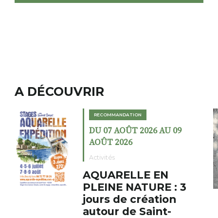
A DÉCOUVRIR
RECOMMANDATION
DU 02 AOÛT 2026 AU 23
AOÛT 2026
Expositions
Cochon charbon au
fumoir
Le Fumoir est une sorte de
cabinet de curiosités. Son