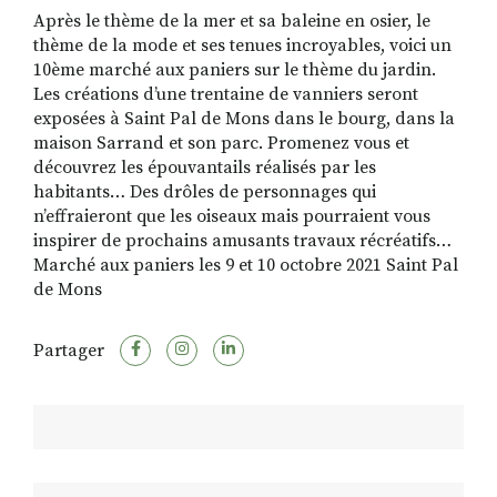
Après le thème de la mer et sa baleine en osier, le
thème de la mode et ses tenues incroyables, voici un
10ème marché aux paniers sur le thème du jardin.
RECHERCHER
S'ABONNER
Les créations d’une trentaine de vanniers seront
S'INSCRIRE À LA NEWSLETTER
exposées à Saint Pal de Mons dans le bourg, dans la
maison Sarrand et son parc. Promenez vous et
FACEBOOK
INSTAGRAM
LINKEDIN
YOUTUBE
découvrez les épouvantails réalisés par les
habitants… Des drôles de personnages qui
n’effraieront que les oiseaux mais pourraient vous
inspirer de prochains amusants travaux récréatifs…
Marché aux paniers les 9 et 10 octobre 2021 Saint Pal
de Mons
Partager