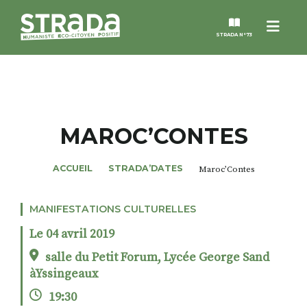
Menu
STRADA N°73
STRADA
MAGAZINES
MAROC’CONTES
NOS THÈMES
ACCUEIL
STRADA’DATES
Maroc’Contes
STRADA’DATES
MANIFESTATIONS CULTURELLES
Le 04 avril 2019
ALTER STRADA
salle du Petit Forum, Lycée George Sand
àYssingeaux
ROSÉE DE MAI
19:30