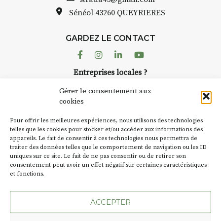
pas une galerie permanente.
Sénéol
43260 QUEYRIERES
Chaque année, le 1er dimanche
d’août, l’association
GARDEZ LE CONTACT
AuzonToujours
organise
Arts
dans le village
. Des artistes et
Facebook
Instagram
Linkedin
Youtube
artisans investissent les rues, les
Entreprises locales ?
caves, les granges d’Auzon. Le
Nous avons des solutions pubs pour vous.
Fumoir est l’un de ces espaces
Gérer le consentement aux
temporaires d’accueil de la
cookies
culture. Il s’associe également à
NEWSLETTER
d’autres activités culturelles de
Pour offrir les meilleures expériences, nous utilisons des technologies
la Petite Cité de Caractère. Par
Suivez toute l'actu de Strada
telles que les cookies pour stocker et/ou accéder aux informations des
appareils. Le fait de consentir à ces technologies nous permettra de
exemple, l’installation
Cochon
traiter des données telles que le comportement de navigation ou les ID
Charbon
s’inscrit comme en
uniques sur ce site. Le fait de ne pas consentir ou de retirer son
« off » du festival d’Auzon 2026
consentement peut avoir un effet négatif sur certaines caractéristiques
(2 /22 août).
et fonctions.
NOUS CONTACTER
SA D’où vient le nom :
Fumoir
?
ACCEPTER
BT C’est le terme employé dans