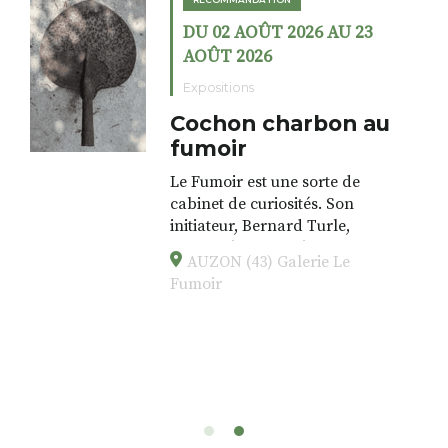
DU 02 AOÛT 2026 AU 23
AOÛT 2026
Expositions
Cochon charbon au
fumoir
Le Fumoir est une sorte de
cabinet de curiosités. Son
initiateur, Bernard Turle,
s’amuse à donner à voir des
AUZON (43) Galerie Le
associations fertiles, graves ou
Fumoir
drôles, parfois fumeuses. Des
oeuvres éclectiques font. liens
avec les histoires un peu
foutraques du lieu (on ne spoile
pas). Quant à
l’installation.Cochon Charbon,
elle joue
avec les.variations.de.couleurs.