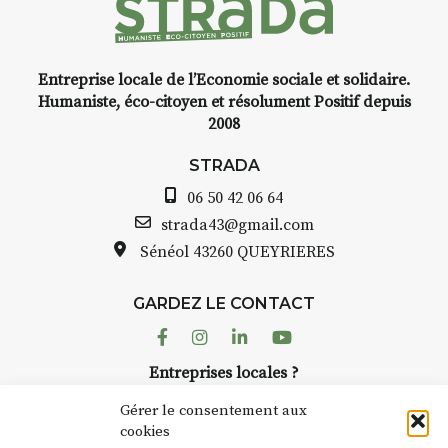
Entreprise locale de l’Economie sociale et solidaire.
INTERVIEW
Humaniste, éco-citoyen et résolument Positif depuis
2008
STRADA Bernard Turle, vous
avez ouvert une galerie à
STRADA
Auzon…
06 50 42 06 64
Bernard TURLE Le Fumoir n’est
strada43@gmail.com
pas une galerie permanente.
Sénéol
43260 QUEYRIERES
Chaque année, le 1er dimanche
d’août, l’association
GARDEZ LE CONTACT
AuzonToujours
organise
Arts
dans le village
. Des artistes et
Facebook
Instagram
Linkedin
Youtube
artisans investissent les rues, les
Entreprises locales ?
caves, les granges d’Auzon. Le
Nous avons des solutions pubs pour vous.
Fumoir est l’un de ces espaces
Gérer le consentement aux
temporaires d’accueil de la
cookies
culture. Il s’associe également à