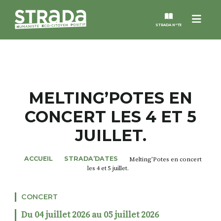
Menu
STRADA N°73
STRADA
MAGAZINES
MELTING’POTES EN
CONCERT LES 4 ET 5
NOS THÈMES
JUILLET.
STRADA’DATES
ACCUEIL
STRADA’DATES
Melting’Potes en concert
les 4 et 5 juillet.
ALTER STRADA
CONCERT
ROSÉE DE MAI
Du 04 juillet 2026 au 05 juillet 2026