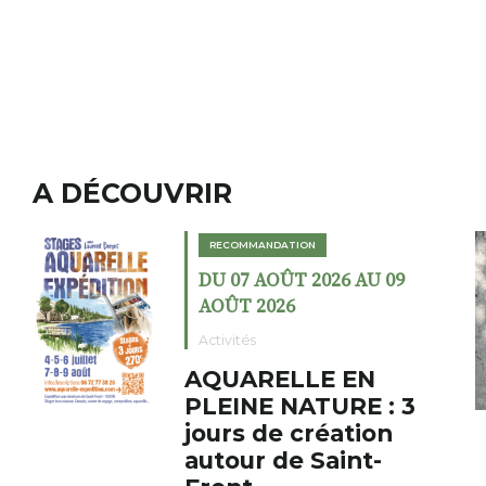
A DÉCOUVRIR
RECOMMANDATION
DU 02 AOÛT 2026 AU 23
AOÛT 2026
Expositions
Cochon charbon au
fumoir
Le Fumoir est une sorte de
cabinet de curiosités. Son