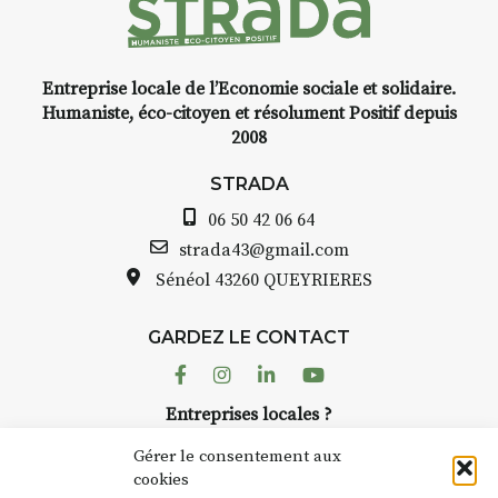
t
Entreprise locale de l’Economie sociale et solidaire.
INTERVIEW
Humaniste, éco-citoyen et résolument Positif depuis
2008
STRADA Bernard Turle, vous
avez ouvert une galerie à
STRADA
Auzon…
06 50 42 06 64
e
Bernard TURLE Le Fumoir n’est
strada43@gmail.com
pas une galerie permanente.
Sénéol
43260 QUEYRIERES
Chaque année, le 1er dimanche
d’août, l’association
GARDEZ LE CONTACT
AuzonToujours
organise
Arts
dans le village
. Des artistes et
Facebook
Instagram
Linkedin
Youtube
artisans investissent les rues, les
r
Entreprises locales ?
caves, les granges d’Auzon. Le
à
Nous avons des solutions pubs pour vous.
Fumoir est l’un de ces espaces
Gérer le consentement aux
temporaires d’accueil de la
cookies
culture. Il s’associe également à