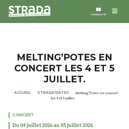
Menu
STRADA N°73
STRADA
MAGAZINES
MELTING’POTES EN
CONCERT LES 4 ET 5
NOS THÈMES
JUILLET.
STRADA’DATES
ACCUEIL
STRADA’DATES
Melting’Potes en concert
les 4 et 5 juillet.
ALTER STRADA
CONCERT
ROSÉE DE MAI
Du 04 juillet 2026 au 05 juillet 2026