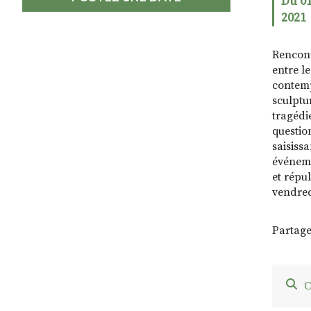
Du 01
2021
Rencont
entre l
contemp
sculptu
tragédi
questio
saisiss
événemen
et répu
vendred
Partage
C