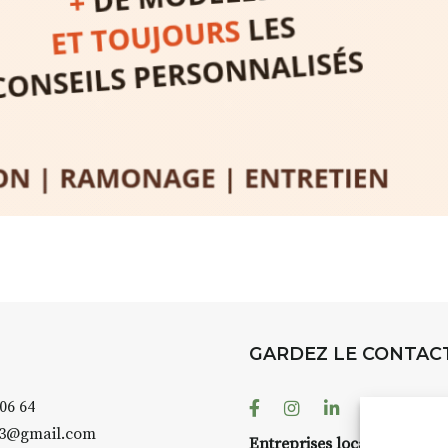
rez à capturer
position,
ybride.
STRADA Be
épart
galerie à
e sur site
 votre charge)
Bernard T
ce ou
permanent
d’août, l’
Arts dans l
er abrité
investissen
GARDEZ LE CONTAC
.
d’Auzon. L
temporaire
Facebook
Instagram
Linkedin
Youtube
 06 64
es 3 jours
)
également 
43@gmail.com
pension complète
Petite Cit
Entreprises locales ?