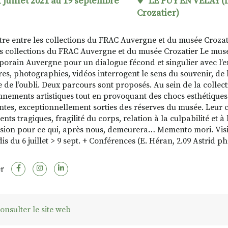
 juillet 2021 au 19 septembre
LE PUY EN VELAY 
Crozatier)
re entre les collections du FRAC Auvergne et du musée Croza
es collections du FRAC Auvergne et du musée Crozatier Le musée
orain Auvergne pour un dialogue fécond et singulier avec l’en
res, photographies, vidéos interrogent le sens du souvenir, de l
e de l’oubli. Deux parcours sont proposés. Au sein de la colle
nnements artistiques tout en provoquant des chocs esthétiques. 
antes, exceptionnellement sorties des réserves du musée. Leu
ts tragiques, fragilité du corps, relation à la culpabilité et à
lsion pour ce qui, après nous, demeurera… Memento mori. Visites
is du 6 juillet > 9 sept. + Conférences (E. Héran, 2.09 Astrid
r
onsulter le site web