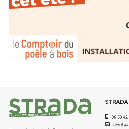
minutes du Puy-en-Velay
.
Pendant
3 jours
, vous apprend
l’instant :
Croquis, carnet de voyage, com
aquarelle, encre, ou contenu h
Le programme :
8h : rendez-vous au point de d
8h30 – 12h : croquis et aquarell
pique-nique sur place (repas à
13h30 – 17h30 : reprise sur pla
changement de décor
Et si le temps se gâte : un ateli
STRADA
permettra de continuer à créer
06 50 42
À partir de 90€/jour
(soit
270€ l
strada
Minimum 8 personnes – sans 