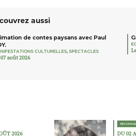
couvrez aussi
imation de contes paysans avec Paul
G
E
Y.
L
NIFESTATIONS CULTURELLES
,
SPECTACLES
 07 août 2026
RECOMMA
AOÛT 2026
DU 02 