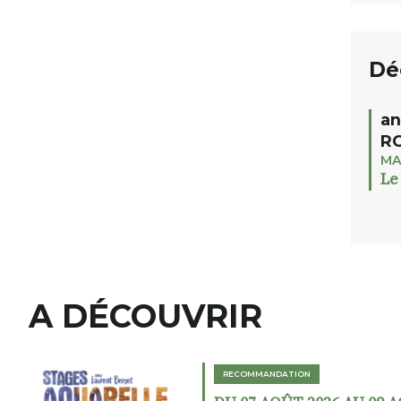
Dé
an
RO
MA
Le
A DÉCOUVRIR
RECOMMANDATION