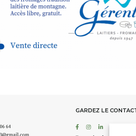
rez à capturer
position,
ybride.
STRADA Be
épart
galerie à
e sur site
 votre charge)
Bernard T
ce ou
permanent
d’août, l’
Arts dans l
er abrité
investissen
GARDEZ LE CONTAC
.
d’Auzon. L
temporaire
Facebook
Instagram
Linkedin
Youtube
 06 64
es 3 jours
)
également 
43@gmail.com