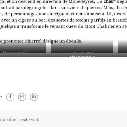
al et on descend en direction de Monedeyres. Un
chier*
dégou
oudrait pas dégringoler dans sa rivière de pierres. Mais, diss
es de personnages nous intriguent et nous amusent. Là, des rap
avec un cigare au bec, des sortes de totems parfois en branc
 Quelqu’un transforme le versant ouest du Mont Chabrier en ate
se prononce ‘chierre’, désigne un éboulis.
Living stones 2
Living stones 3
Living stones 5
r
onsulter le site web