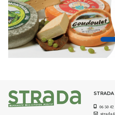
minutes du Puy-en-Velay
.
Pendant
3 jours
, vous apprend
l’instant :
Croquis, carnet de voyage, com
aquarelle, encre, ou contenu h
Le programme :
8h : rendez-vous au point de d
8h30 – 12h : croquis et aquarell
pique-nique sur place (repas à
13h30 – 17h30 : reprise sur pla
changement de décor
Et si le temps se gâte : un ateli
STRADA
permettra de continuer à créer
06 50 42
À partir de 90€/jour
(soit
270€ l
strada