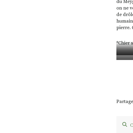
du Meyg
on ne v
de drôl
humain 
pierre.
*Chier 
Partage
C