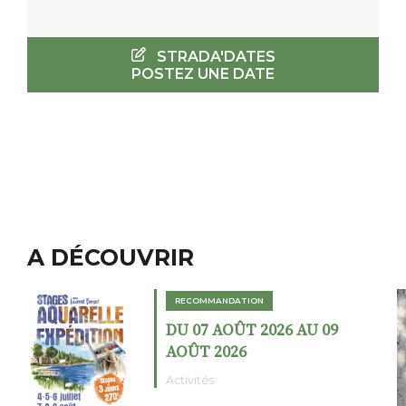
STRADA'DATES
POSTEZ UNE DATE
A DÉCOUVRIR
RECOMMANDATION
 09
DU 02 AOÛT 2026 AU 23
AOÛT 2026
Expositions