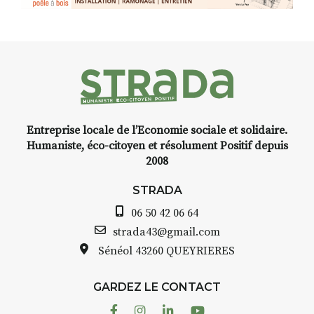
installation temporaire vous
t-Front
,
livre une raison de plus d’alle
du Puy-
faire un tour dans la cité
médiévale du Brivadois cet été
instant
e,
Entreprise locale de l’Economie sociale et solidaire.
encre,
INTERVIEW
Humaniste, éco-citoyen et résolument Positif depuis
2008
STRADA Bernard Turle, vou
avez ouvert une galerie à
STRADA
t de
Auzon…
06 50 42 06 64
quarelle
Bernard TURLE Le Fumoir n’e
strada43@gmail.com
pas une galerie permanente.
Sénéol
43260 QUEYRIERES
epas à
Chaque année, le 1er dimanc
d’août, l’association
ur
GARDEZ LE CONTACT
AuzonToujours
organise
Arts
 décor
dans le village
. Des artistes et
Facebook
Instagram
Linkedin
Youtube