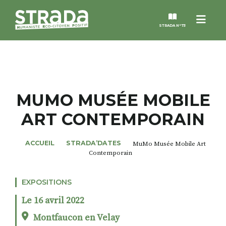
Menu
STRADA N°73
STRADA
MAGAZINES
MUMO MUSÉE MOBILE
ART CONTEMPORAIN
NOS THÈMES
ACCUEIL
STRADA’DATES
MuMo Musée Mobile Art
STRADA’DATES
Contemporain
ALTER STRADA
EXPOSITIONS
Le 16 avril 2022
ROSÉE DE MAI
Montfaucon en Velay