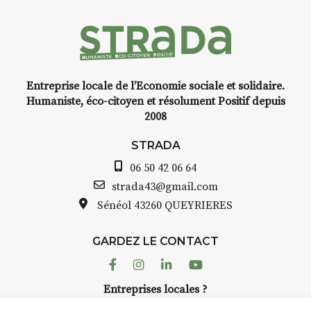
médiévale du Brivadois cet été.
nt
Entreprise locale de l’Economie sociale et solidaire.
,
INTERVIEW
Humaniste, éco-citoyen et résolument Positif depuis
2008
STRADA Bernard Turle, vous
avez ouvert une galerie à
STRADA
Auzon…
06 50 42 06 64
lle
Bernard TURLE Le Fumoir n’est
strada43@gmail.com
pas une galerie permanente.
Sénéol
43260 QUEYRIERES
à
Chaque année, le 1er dimanche
d’août, l’association
GARDEZ LE CONTACT
AuzonToujours
organise
Arts
r
dans le village
. Des artistes et
Facebook
Instagram
Linkedin
Youtube
artisans investissent les rues, les
er
Entreprises locales ?
caves, les granges d’Auzon. Le
 à
Nous avons des solutions pubs pour vous.
Fumoir est l’un de ces espaces