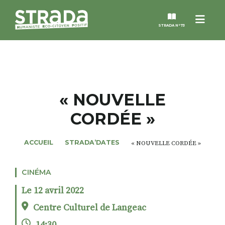
Menu
STRADA N°73
STRADA
MAGAZINES
« NOUVELLE
CORDÉE »
NOS THÈMES
ACCUEIL
STRADA’DATES
« NOUVELLE CORDÉE »
STRADA’DATES
CINÉMA
ALTER STRADA
Le 12 avril 2022
ROSÉE DE MAI
Centre Culturel de Langeac