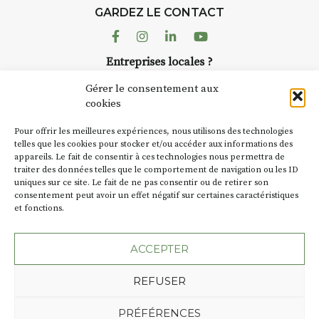
d’août, l’association
GARDEZ LE CONTACT
AuzonToujours
organise
Arts
dans le village
. Des artistes et
Facebook
Instagram
Linkedin
Youtube
artisans investissent les rues, les
Entreprises locales ?
caves, les granges d’Auzon. Le
Nous avons des solutions pubs pour vous.
Fumoir est l’un de ces espaces
Gérer le consentement aux
temporaires d’accueil de la
cookies
culture. Il s’associe également à
NEWSLETTER
d’autres activités culturelles de
Pour offrir les meilleures expériences, nous utilisons des technologies
la Petite Cité de Caractère. Par
Suivez toute l'actu de Strada
telles que les cookies pour stocker et/ou accéder aux informations des
appareils. Le fait de consentir à ces technologies nous permettra de
exemple, l’installation
Cochon
traiter des données telles que le comportement de navigation ou les ID
Charbon
s’inscrit comme en
uniques sur ce site. Le fait de ne pas consentir ou de retirer son
« off » du festival d’Auzon 2026
consentement peut avoir un effet négatif sur certaines caractéristiques
(2 /22 août).
et fonctions.
NOUS CONTACTER
SA D’où vient le nom :
Fumoir
?
ACCEPTER
BT C’est le terme employé dans
REFUSER
les actes de propriété du lieu.
Jusqu’à la fin du XXe siècle,
Plan du site
Mentions légales
PRÉFÉRENCES
c’était un saloir et
Politique de confidentialité