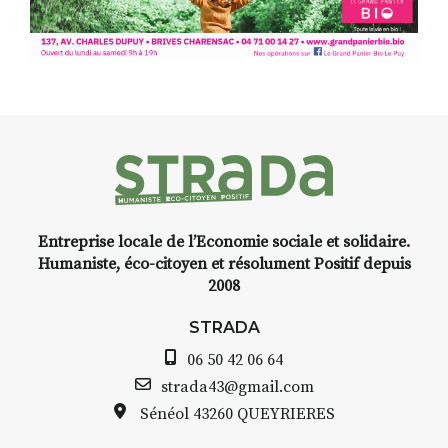
Programmée en off du festival
d’Auzon, cette expo-
installation temporaire vous
livre une raison de plus d’aller
faire un tour dans la cité
médiévale du Brivadois cet été.
Entreprise locale de l’Economie sociale et solidaire.
INTERVIEW
Humaniste, éco-citoyen et résolument Positif depuis
2008
STRADA Bernard Turle, vous
avez ouvert une galerie à
STRADA
Auzon…
06 50 42 06 64
Bernard TURLE Le Fumoir n’est
strada43@gmail.com
pas une galerie permanente.
Sénéol
43260 QUEYRIERES
Chaque année, le 1er dimanche