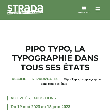
Menu
STRADA N°73
STRADA
MAGAZINES
PIPO TYPO, LA
TYPOGRAPHIE DANS
NOS THÈMES
TOUS SES ÉTATS
STRADA’DATES
ACCUEIL
STRADA’DATES
Pipo Typo, la typographie
dans tous ses états
ALTER STRADA
ACTIVITÉS
,
EXPOSITIONS
ROSÉE DE MAI
Du 19 mai 2023 au 15 juin 2023