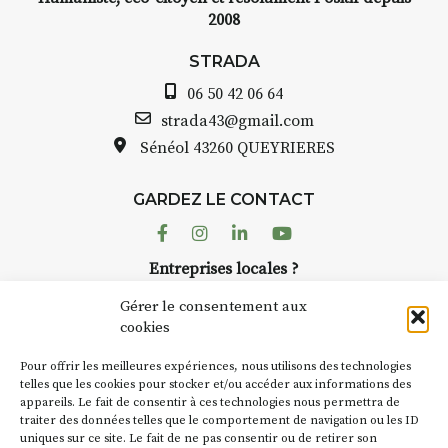
2008
STRADA Bernard Turle, vous
avez ouvert une galerie à
STRADA
Auzon…
06 50 42 06 64
e
Bernard TURLE Le Fumoir n’est
strada43@gmail.com
pas une galerie permanente.
Sénéol
43260 QUEYRIERES
Chaque année, le 1er dimanche
d’août, l’association
GARDEZ LE CONTACT
AuzonToujours
organise
Arts
dans le village
. Des artistes et
Facebook
Instagram
Linkedin
Youtube
artisans investissent les rues, les
r
Entreprises locales ?
caves, les granges d’Auzon. Le
à
Nous avons des solutions pubs pour vous.
Fumoir est l’un de ces espaces
Gérer le consentement aux
temporaires d’accueil de la
cookies
culture. Il s’associe également à
NEWSLETTER
d’autres activités culturelles de
Pour offrir les meilleures expériences, nous utilisons des technologies
la Petite Cité de Caractère. Par
Suivez toute l'actu de Strada
telles que les cookies pour stocker et/ou accéder aux informations des
appareils. Le fait de consentir à ces technologies nous permettra de
exemple, l’installation
Cochon
traiter des données telles que le comportement de navigation ou les ID
Charbon
s’inscrit comme en
uniques sur ce site. Le fait de ne pas consentir ou de retirer son