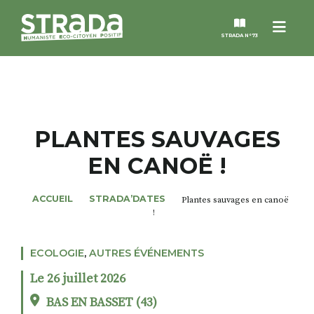
Menu
STRADA N°73
STRADA
MAGAZINES
PLANTES SAUVAGES
EN CANOË !
NOS THÈMES
ACCUEIL
STRADA’DATES
Plantes sauvages en canoë
STRADA’DATES
!
ALTER STRADA
ECOLOGIE
,
AUTRES ÉVÉNEMENTS
Le 26 juillet 2026
ROSÉE DE MAI
BAS EN BASSET (43)