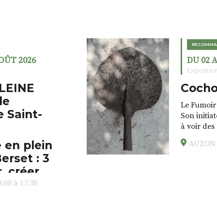
RECOMMA
AOÛT 2026
DU 02 
Expositio
LEINE
Cocho
de
Le Fumoir 
e Saint-
Son initia
à voir des
drôles, pa
 en plein
AUZON (
éclectique
erset : 3
foutraques
l’installa
, créer,
avec les.v
:00 à 17:30
peau).entr
ps… de ralentir,
auté des
Programmée