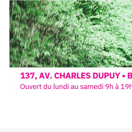
paysages de Haute-Loire ?
Cet été,
Laurent Berset
vous pr
d’aquarelle en extérieur
, acces
niveaux
, dans un cadre nature
inspirant
autour de Saint-Fron
minutes du Puy-en-Velay
.
Pendant
3 jours
, vous apprend
l’instant :
Croquis, carnet de voyage, com
aquarelle, encre, ou contenu h
Le programme :
8h : rendez-vous au point de d
8h30 – 12h : croquis et aquarell
pique-nique sur place (repas à
13h30 – 17h30 : reprise sur pla
changement de décor