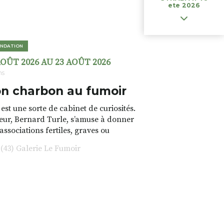
ete 2026
NDATION
AOÛT 2026 AU 23 AOÛT 2026
ns
n charbon au fumoir
est une sorte de cabinet de curiosités.
teur, Bernard Turle, s’amuse à donner
 associations fertiles, graves ou
rfois fumeuses. Des oeuvres
43) Galerie Le Fumoir
s font. liens avec les histoires un peu
 du lieu (on ne spoile pas). Quant à
tion.Cochon Charbon, elle joue
ariations.de.couleurs.(de
e.sarcasme et facétie.
 en off du festival d’Auzon, cette