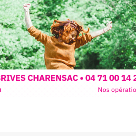
expo-insta
raison de 
opose un
stage
médiévale 
sible
à tous les
l
t
, à seulement
30
rez à capturer
position,
ybride.
STRADA Be
épart
galerie à
e sur site
 votre charge)
Bernard T
ce ou
permanent
d’août, l’