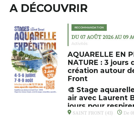
A DÉCOUVRIR
RECOMMANDATION
DU 07 AOÛT 2026 AU 09 
Activités
AQUARELLE EN P
NATURE : 3 jours 
création autour d
Front
🎨 Stage aquarelle
air avec Laurent B
jours pour respirer
s’émerveiller
SAINT FRONT (43)
De 08
Et si vous preniez enfin le tem
d’observer, et de peindre la be