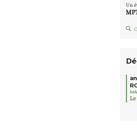
Un é
MPT
C
Dé
an
RO
MA
Le