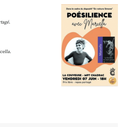
rtagé.
cella.