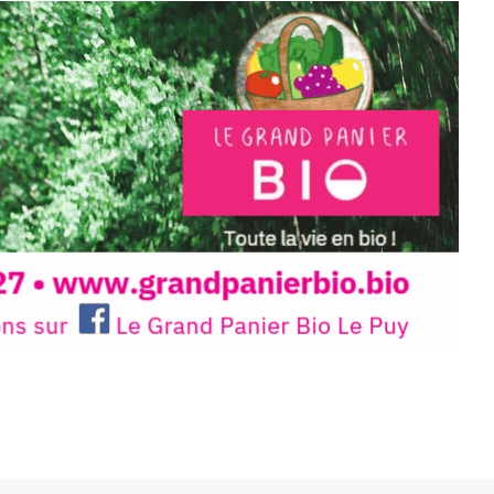
llation temporaire vous livre une
plus d’aller faire un tour dans la cité
du Brivadois cet été.
INTERVIEW
rnard Turle, vous avez ouvert une
 Auzon…
URLE Le Fumoir n’est pas une galerie
e. Chaque année, le 1er dimanche
association
AuzonToujours
organise