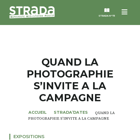
Menu
STRADA N°73
STRADA
MAGAZINES
QUAND LA
PHOTOGRAPHIE
NOS THÈMES
S’INVITE A LA
STRADA’DATES
CAMPAGNE
ALTER STRADA
ACCUEIL
STRADA’DATES
QUAND LA
PHOTOGRAPHIE S’INVITE A LA CAMPAGNE
ROSÉE DE MAI
EXPOSITIONS