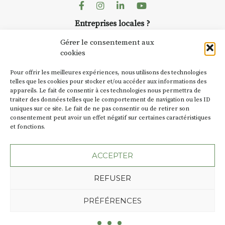
dans le village
. Des artistes et
Facebook
Instagram
Linkedin
Youtube
artisans investissent les rues, les
Entreprises locales ?
caves, les granges d’Auzon. Le
Nous avons des solutions pubs pour vous.
Fumoir est l’un de ces espaces
Gérer le consentement aux
temporaires d’accueil de la
cookies
culture. Il s’associe également à
NEWSLETTER
d’autres activités culturelles de
Pour offrir les meilleures expériences, nous utilisons des technologies
la Petite Cité de Caractère. Par
Suivez toute l'actu de Strada
telles que les cookies pour stocker et/ou accéder aux informations des
appareils. Le fait de consentir à ces technologies nous permettra de
exemple, l’installation
Cochon
traiter des données telles que le comportement de navigation ou les ID
Charbon
s’inscrit comme en
uniques sur ce site. Le fait de ne pas consentir ou de retirer son
« off » du festival d’Auzon 2026
consentement peut avoir un effet négatif sur certaines caractéristiques
(2 /22 août).
et fonctions.
NOUS CONTACTER
SA D’où vient le nom :
Fumoir
?
ACCEPTER
BT C’est le terme employé dans
REFUSER
les actes de propriété du lieu.
Jusqu’à la fin du XXe siècle,
Plan du site
Mentions légales
PRÉFÉRENCES
c’était un saloir et
Politique de confidentialité
précédemment ç’avait été un
Une création de l'Agence Oktopod
fumoir. On y salait et fumait