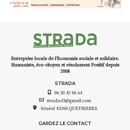
d’Auzon, cette expo-
installation temporaire vous
livre une raison de plus d’aller
faire un tour dans la cité
médiévale du Brivadois cet été.
Entreprise locale de l’Economie sociale et solidaire.
INTERVIEW
Humaniste, éco-citoyen et résolument Positif depuis
2008
STRADA Bernard Turle, vous
avez ouvert une galerie à
STRADA
Auzon…
06 50 42 06 64
Bernard TURLE Le Fumoir n’est
strada43@gmail.com
pas une galerie permanente.
Sénéol
43260 QUEYRIERES
Chaque année, le 1er dimanche
d’août, l’association
GARDEZ LE CONTACT
AuzonToujours
organise
Arts