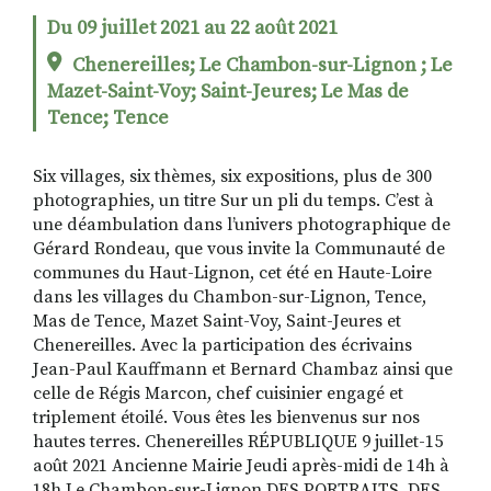
Du 09 juillet 2021 au 22 août 2021
Chenereilles; Le Chambon-sur-Lignon ; Le
RECHERCHER
S'ABONNER
Mazet-Saint-Voy; Saint-Jeures; Le Mas de
S'INSCRIRE À LA NEWSLETTER
Tence; Tence
FACEBOOK
INSTAGRAM
LINKEDIN
YOUTUBE
Six villages, six thèmes, six expositions, plus de 300
photographies, un titre Sur un pli du temps. C’est à
une déambulation dans l’univers photographique de
Gérard Rondeau, que vous invite la Communauté de
communes du Haut-Lignon, cet été en Haute-Loire
dans les villages du Chambon-sur-Lignon, Tence,
Mas de Tence, Mazet Saint-Voy, Saint-Jeures et
Chenereilles. Avec la participation des écrivains
Jean-Paul Kauffmann et Bernard Chambaz ainsi que
celle de Régis Marcon, chef cuisinier engagé et
triplement étoilé. Vous êtes les bienvenus sur nos
hautes terres. Chenereilles RÉPUBLIQUE 9 juillet-15
août 2021 Ancienne Mairie Jeudi après-midi de 14h à
18h Le Chambon-sur-Lignon DES PORTRAITS, DES