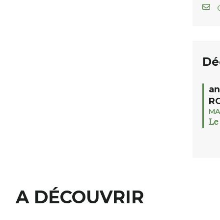
C
Dé
an
RO
MA
Le
A DÉCOUVRIR