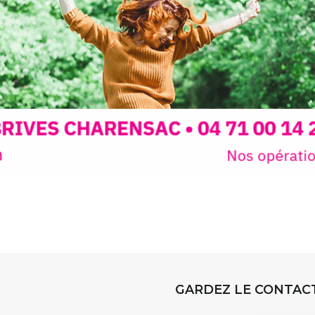
sible
à tous les
l
t
, à seulement
30
rez à capturer
position,
ybride.
STRADA Be
épart
galerie à
e sur site
 votre charge)
Bernard T
ce ou
permanent
d’août, l’
Arts dans l
er abrité
investissen
GARDEZ LE CONTAC
.
d’Auzon. L