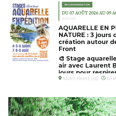
RECOMMANDATION
DU 07 AOÛT 2026 AU 09 
Activités
AQUARELLE EN P
NATURE : 3 jours 
création autour d
Front
🎨 Stage aquarelle
air avec Laurent B
jours pour respirer
s’émerveiller
SAINT FRONT (43)
De 08
Et si vous preniez enfin le tem
d’observer, et de peindre la be
paysages de Haute-Loire ?
Cet été,
Laurent Berset
vous pr