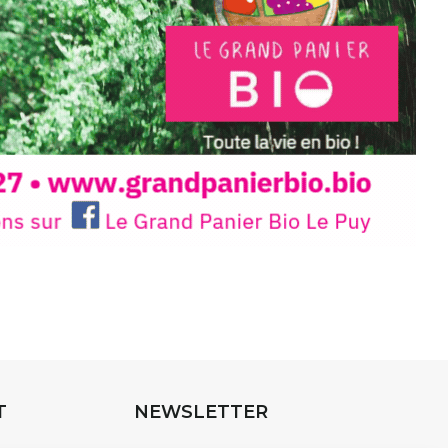
INTERVIEW
rnard Turle, vous avez ouvert une
 Auzon…
URLE Le Fumoir n’est pas une galerie
e. Chaque année, le 1er dimanche
association
AuzonToujours
organise
e village
. Des artistes et artisans
t les rues, les caves, les granges
T
NEWSLETTER
e Fumoir est l’un de ces espaces