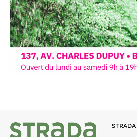
d’aquarelle en extérieur
, acces
niveaux
, dans un cadre nature
inspirant
autour de Saint-Fron
minutes du Puy-en-Velay
.
Pendant
3 jours
, vous apprend
l’instant :
Croquis, carnet de voyage, com
aquarelle, encre, ou contenu h
Le programme :
8h : rendez-vous au point de d
8h30 – 12h : croquis et aquarell
pique-nique sur place (repas à
13h30 – 17h30 : reprise sur pla
changement de décor
Et si le temps se gâte : un ateli
STRADA
permettra de continuer à créer