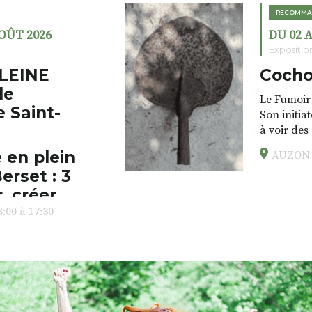
RECOMMA
AOÛT 2026
DU 02 
Expositio
LEINE
Cocho
de
Le Fumoir 
e Saint-
Son initia
à voir des
drôles, pa
 en plein
AUZON (
éclectique
erset : 3
foutraques
l’installa
, créer,
avec les.v
:00 à 17:30
peau).entr
ps… de ralentir,
auté des
Programmée
expo-insta
raison de 
opose un
stage
médiévale 