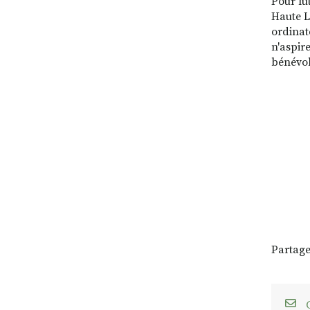
Pour lu
Haute L
ordinat
n'aspir
bénévol
Partage
C