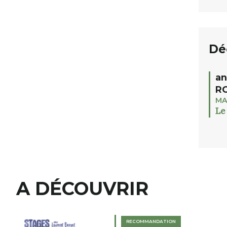
Dé
an
RO
MA
Le
A DÉCOUVRIR
RECOMMANDATION