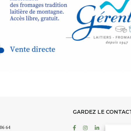
t
, à seulement
30
rez à capturer
position,
ybride.
STRADA Be
épart
galerie à
e sur site
 votre charge)
Bernard T
ce ou
permanent
d’août, l’
Arts dans l
er abrité
investissen
GARDEZ LE CONTAC
.
d’Auzon. L
temporaire
Facebook
Instagram
Linkedin
Youtube
 06 64
es 3 jours
)
également 