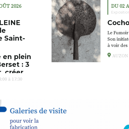
AOÛT 2026
DU 02 
Expositio
LEINE
Cocho
de
Le Fumoir 
e Saint-
Son initia
à voir des
drôles, pa
 en plein
AUZON (
éclectique
erset : 3
foutraques
l’installa
, créer,
avec les.v
:00 à 17:30
peau).entr
ps… de ralentir,
auté des
Programmée
expo-insta
raison de 
opose un
stage
médiévale 
sible
à tous les
l