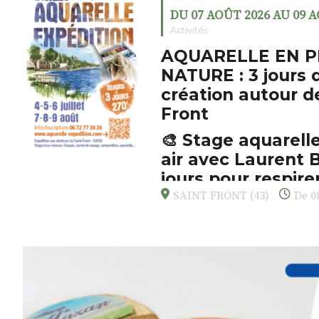
DU 07 AOÛT 2026 AU 09 
Activités
AQUARELLE EN P
NATURE : 3 jours 
création autour d
Front
🎨 Stage aquarelle
air avec Laurent B
jours pour respirer
s’émerveiller
SAINT FRONT (43)
De 08
Et si vous preniez enfin le tem
d’observer, et de peindre la be
paysages de Haute-Loire ?
Cet été,
Laurent Berset
vous pr
d’aquarelle en extérieur
, acces
niveaux
, dans un cadre nature