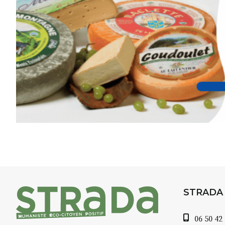
inspirant
autour de Saint-Fron
minutes du Puy-en-Velay
.
Pendant
3 jours
, vous apprend
l’instant :
Croquis, carnet de voyage, com
aquarelle, encre, ou contenu h
Le programme :
8h : rendez-vous au point de d
8h30 – 12h : croquis et aquarell
pique-nique sur place (repas à
13h30 – 17h30 : reprise sur pla
changement de décor
Et si le temps se gâte : un ateli
STRADA
permettra de continuer à créer
06 50 42
À partir de 90€/jour
(soit
270€ l