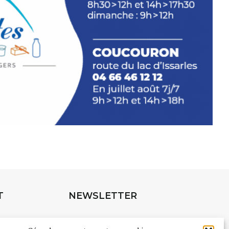
INTERVIEW
rnard Turle, vous avez ouvert une
 Auzon…
URLE Le Fumoir n’est pas une galerie
e. Chaque année, le 1er dimanche
association
AuzonToujours
organise
e village
. Des artistes et artisans
t les rues, les caves, les granges
T
NEWSLETTER
e Fumoir est l’un de ces espaces
s d’accueil de la culture. Il s’associe
Suivez toute l'actu de Strada
à d’autres activités culturelles de la