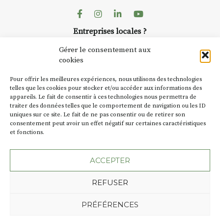
AuzonToujours
organis
ent de décor
dans le village
. Des artis
Facebook
Instagram
Linkedin
Youtube
artisans investissent les
te : un atelier
Entreprises locales ?
caves, les granges d’Au
de continuer à
Nous avons des solutions pubs pour vous.
Fumoir est l’un de ces 
Gérer le consentement aux
temporaires d’accueil d
cookies
culture. Il s’associe ég
ur
(soit
270€
NEWSLETTER
d’autres activités cultur
Pour offrir les meilleures expériences, nous utilisons des technologies
la Petite Cité de Caractè
Suivez toute l'actu de Strada
telles que les cookies pour stocker et/ou accéder aux informations des
nes – sans
appareils. Le fait de consentir à ces technologies nous permettra de
exemple, l’installation
traiter des données telles que le comportement de navigation ou les ID
Charbon
s’inscrit comm
uniques sur ce site. Le fait de ne pas consentir ou de retirer son
« off » du festival d’Au
mpagnement et
consentement peut avoir un effet négatif sur certaines caractéristiques
(2 /22 août).
pas à votre
et fonctions.
NOUS CONTACTER
que 😉
SA D’où vient le nom :
F
ACCEPTER
:
BT C’est le terme empl
REFUSER
les actes de propriété du
Jusqu’à la fin du XXe si
Plan du site
Mentions légales
PRÉFÉRENCES
c’était un saloir et
ions :
06 72 77
Politique de confidentialité
précédemment ç’avait é
Une création de l'Agence Oktopod