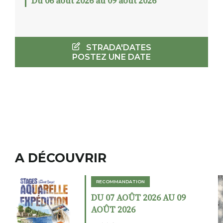
Du 06 août 2026 au 09 août 2026
STRADA'DATES
POSTEZ UNE DATE
A DÉCOUVRIR
RECOMMANDATION
26 AU 09
DU 02 AOÛT 2026 A
AOÛT 2026