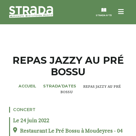
Menu
STRADA N°73
STRADA
MAGAZINES
REPAS JAZZY AU PRÉ
BOSSU
NOS THÈMES
ACCUEIL
STRADA’DATES
REPAS JAZZY AU PRÉ
STRADA’DATES
BOSSU
ALTER STRADA
CONCERT
Le 24 juin 2022
ROSÉE DE MAI
Restaurant Le Pré Bossu à Moudeyres - 04