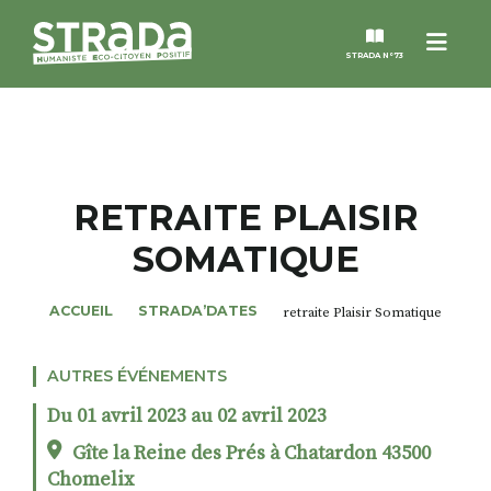
Menu
STRADA N°73
STRADA
MAGAZINES
RETRAITE PLAISIR
SOMATIQUE
NOS THÈMES
ACCUEIL
STRADA’DATES
retraite Plaisir Somatique
STRADA’DATES
AUTRES ÉVÉNEMENTS
ALTER STRADA
Du 01 avril 2023 au 02 avril 2023
ROSÉE DE MAI
Gîte la Reine des Prés à Chatardon 43500
Chomelix