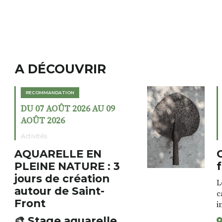
A DÉCOUVRIR
RECOMMANDATION
DU 02 AOÛT 2026 AU 23
AOÛT 2026
Expositions
Cochon charbon au
fumoir
Le Fumoir est une sorte de
cabinet de curiosités. Son
initiateur, Bernard Turle,
s’amuse à donner à voir des