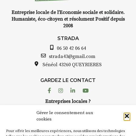
Entreprise locale de l’Economie sociale et solidaire.
INTERVIEW
Humaniste, éco-citoyen et résolument Positif depuis
2008
STRADA Bernard Turle, vous
avez ouvert une galerie à
STRADA
Auzon…
06 50 42 06 64
Bernard TURLE Le Fumoir n’est
strada43@gmail.com
pas une galerie permanente.
Sénéol
43260 QUEYRIERES
Chaque année, le 1er dimanche
d’août, l’association
GARDEZ LE CONTACT
AuzonToujours
organise
Arts
dans le village
. Des artistes et
Facebook
Instagram
Linkedin
Youtube
artisans investissent les rues, les
Entreprises locales ?
caves, les granges d’Auzon. Le
Nous avons des solutions pubs pour vous.
Fumoir est l’un de ces espaces
Gérer le consentement aux
temporaires d’accueil de la
cookies
culture. Il s’associe également à
NEWSLETTER
d’autres activités culturelles de
Pour offrir les meilleures expériences, nous utilisons des technologies