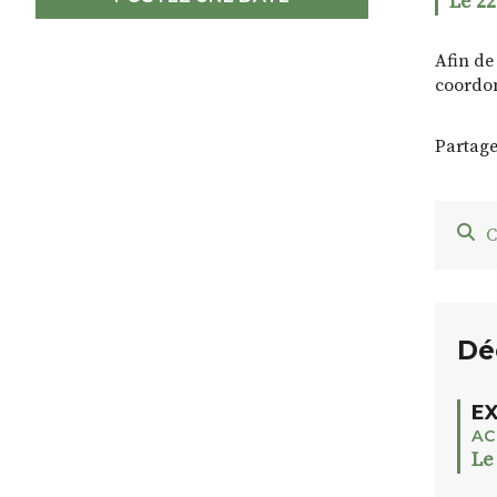
Le 22
Afin de 
coordon
Partage
C
Dé
EX
AC
Le