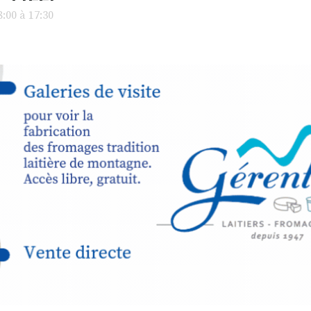
avec les.v
:00 à 17:30
peau).entr
ps… de ralentir,
auté des
Programmée
expo-insta
raison de 
opose un
stage
médiévale 
sible
à tous les
l
t
, à seulement
30
rez à capturer
position,
ybride.
STRADA Be
épart
galerie à