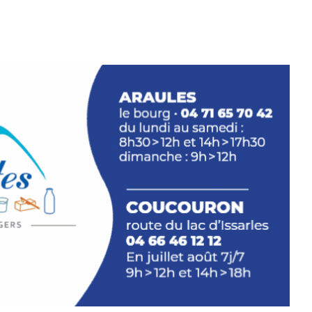
ariations.de.couleurs.(de
e.sarcasme et facétie.
 en off du festival d’Auzon, cette
llation temporaire vous livre une
plus d’aller faire un tour dans la cité
du Brivadois cet été.
INTERVIEW
rnard Turle, vous avez ouvert une
 Auzon…