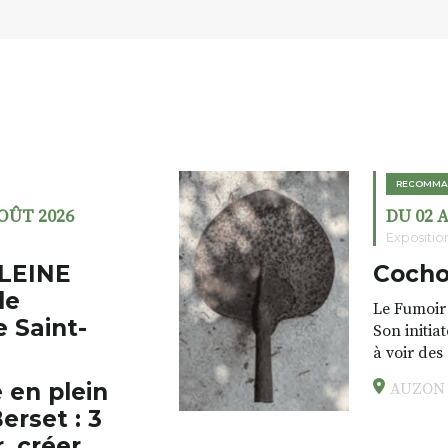
RECOMMA
AOÛT 2026
DU 02 
Expositio
LEINE
Cocho
de
Le Fumoir 
e Saint-
Son initia
à voir des
drôles, pa
 en plein
AUZON (
éclectique
erset : 3
foutraques
l’installa
, créer,