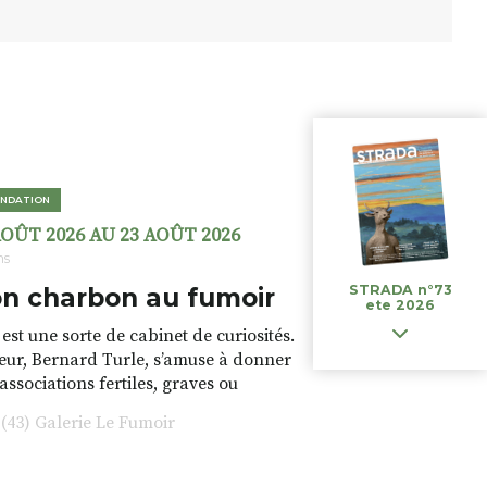
NDATION
AOÛT 2026 AU 23 AOÛT 2026
ns
STRADA n°73
n charbon au fumoir
ete 2026
est une sorte de cabinet de curiosités.
teur, Bernard Turle, s’amuse à donner
 associations fertiles, graves ou
rfois fumeuses. Des oeuvres
43) Galerie Le Fumoir
s font. liens avec les histoires un peu
 du lieu (on ne spoile pas). Quant à
tion.Cochon Charbon, elle joue