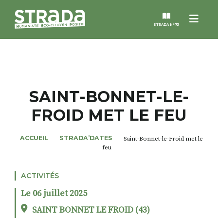
Menu
STRADA N°73
STRADA
MAGAZINES
SAINT-BONNET-LE-
FROID MET LE FEU
NOS THÈMES
ACCUEIL
STRADA’DATES
Saint-Bonnet-le-Froid met le
STRADA’DATES
feu
ALTER STRADA
ACTIVITÉS
Le 06 juillet 2025
ROSÉE DE MAI
SAINT BONNET LE FROID (43)