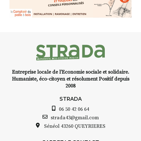
elle joue
avec les.variations.de.couleurs.
(de peau).entre.sarcasme et
facétie.
Programmée en off du festival
d’Auzon, cette expo-
installation temporaire vous
livre une raison de plus d’aller
faire un tour dans la cité
Entreprise locale de l’Economie sociale et solidaire.
médiévale du Brivadois cet été.
Humaniste, éco-citoyen et résolument Positif depuis
2008
STRADA
06 50 42 06 64
INTERVIEW
strada43@gmail.com
Sénéol
43260 QUEYRIERES
STRADA Bernard Turle, vous
avez ouvert une galerie à