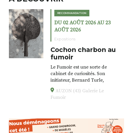
RECOMMANDATION
DU 02 AOÛT 2026 AU 23
AOÛT 2026
Expositions
Cochon charbon au
fumoir
Le Fumoir est une sorte de
cabinet de curiosités. Son
initiateur, Bernard Turle,
s’amuse à donner à voir des
AUZON (43) Galerie Le
associations fertiles, graves ou
Fumoir
drôles, parfois fumeuses. Des
oeuvres éclectiques font. liens
avec les histoires un peu
foutraques du lieu (on ne spoile
pas). Quant à
l’installation.Cochon Charbon,