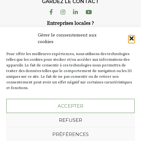
Auzon…
GARDEZ LE CONTACT
Facebook
Instagram
Linkedin
Youtube
Bernard TURLE Le Fumoir n’est
pas une galerie permanente.
Entreprises locales ?
Chaque année, le 1er dimanche
Nous avons des solutions pubs pour vous.
d’août, l’association
Gérer le consentement aux
AuzonToujours
organise
Arts
cookies
dans le village
. Des artistes et
NEWSLETTER
Pour offrir les meilleures expériences, nous utilisons des technologies
artisans investissent les rues, les
Suivez toute l'actu de Strada
telles que les cookies pour stocker et/ou accéder aux informations des
caves, les granges d’Auzon. Le
appareils. Le fait de consentir à ces technologies nous permettra de
Fumoir est l’un de ces espaces
traiter des données telles que le comportement de navigation ou les ID
temporaires d’accueil de la
uniques sur ce site. Le fait de ne pas consentir ou de retirer son
culture. Il s’associe également à
consentement peut avoir un effet négatif sur certaines caractéristiques
et fonctions.
d’autres activités culturelles de
NOUS CONTACTER
la Petite Cité de Caractère. Par
exemple, l’installation
Cochon
ACCEPTER
Charbon
s’inscrit comme en
« off » du festival d’Auzon 2026
REFUSER
(2 /22 août).
Plan du site
Mentions légales
PRÉFÉRENCES
Politique de confidentialité
SA D’où vient le nom :
Fumoir
?