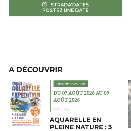
STRADA'DATES
POSTEZ UNE DATE
A DÉCOUVRIR
RECOMMANDATION
 AU 09
DU 02 AOÛT 2026 AU 2
AOÛT 2026
Expositions
EN
Cochon charbon 
E : 3
fumoir