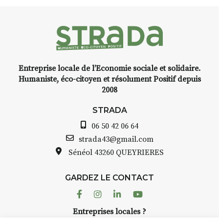
faire un tour dans la cité
médiévale du Brivadois cet 
 l’instant
yage,
Entreprise locale de l’Economie sociale et solidaire.
e, encre,
INTERVIEW
Humaniste, éco-citoyen et résolument Positif depuis
2008
STRADA Bernard Turle, v
avez ouvert une galerie à
STRADA
oint de
Auzon…
06 50 42 06 64
t aquarelle
Bernard TURLE Le Fumoir 
strada43@gmail.com
pas une galerie permanent
Sénéol
43260 QUEYRIERES
 (repas à
Chaque année, le 1er dim
d’août, l’association
e sur
GARDEZ LE CONTACT
AuzonToujours
organise
Ar
 de décor
dans le village
. Des artistes 
Facebook
Instagram
Linkedin
Youtube
artisans investissent les rue
: un atelier
Entreprises locales ?
caves, les granges d’Auzon.
ontinuer à