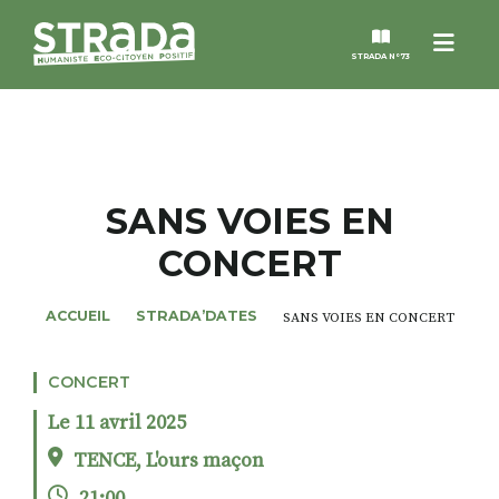
Menu
STRADA N°73
STRADA
MAGAZINES
SANS VOIES EN
CONCERT
NOS THÈMES
ACCUEIL
STRADA’DATES
SANS VOIES EN CONCERT
STRADA’DATES
CONCERT
ALTER STRADA
Le 11 avril 2025
ROSÉE DE MAI
TENCE, L'ours maçon