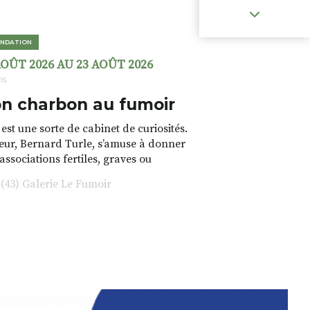
NDATION
AOÛT 2026 AU 23 AOÛT 2026
ns
n charbon au fumoir
est une sorte de cabinet de curiosités.
teur, Bernard Turle, s’amuse à donner
 associations fertiles, graves ou
rfois fumeuses. Des oeuvres
43) Galerie Le Fumoir
s font. liens avec les histoires un peu
 du lieu (on ne spoile pas). Quant à
tion.Cochon Charbon, elle joue
ariations.de.couleurs.(de
e.sarcasme et facétie.
 en off du festival d’Auzon, cette
llation temporaire vous livre une