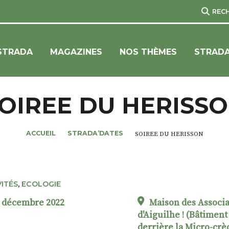
REC
STRADA
MAGAZINES
NOS THÈMES
STRADA
OIREE DU HERISS
ACCUEIL
STRADA’DATES
SOIREE DU HERISSON
VITÉS
,
ECOLOGIE
8 décembre 2022
Maison des Associa
d'Aiguilhe ! (Bâtiment
derrière la Micro-crèc