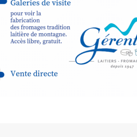
raison de 
opose un
stage
médiévale 
sible
à tous les
l
t
, à seulement
30
rez à capturer
position,
ybride.
STRADA Be
épart
galerie à
e sur site
 votre charge)
Bernard T
ce ou
permanent
d’août, l’
Arts dans l
er abrité