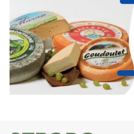
Cet été,
Laurent Berset
vous pr
d’aquarelle en extérieur
, acces
niveaux
, dans un cadre nature
inspirant
autour de Saint-Fron
minutes du Puy-en-Velay
.
Pendant
3 jours
, vous apprend
l’instant :
Croquis, carnet de voyage, com
aquarelle, encre, ou contenu h
Le programme :
8h : rendez-vous au point de d
8h30 – 12h : croquis et aquarell
pique-nique sur place (repas à
13h30 – 17h30 : reprise sur pla
changement de décor
Et si le temps se gâte : un ateli