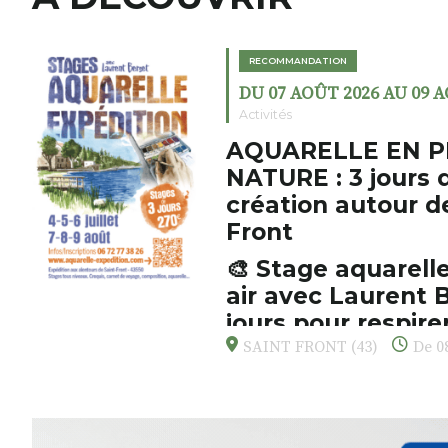
RECOMMANDATION
DU 07 AOÛT 2026 AU 09 
Activités
AQUARELLE EN P
NATURE : 3 jours 
création autour d
Front
🎨 Stage aquarelle
air avec Laurent B
jours pour respirer
s’émerveiller
SAINT FRONT (43)
De 08
Et si vous preniez enfin le tem
d’observer, et de peindre la be
paysages de Haute-Loire ?