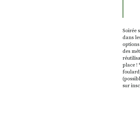
Soirée 
dans le
options
des mét
réutili
place ! 
foulard,
(possibl
sur ins