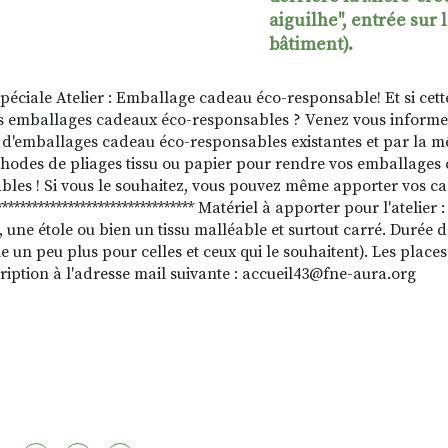
aiguilhe", entrée sur 
bâtiment).
spéciale Atelier : Emballage cadeau éco-responsable! Et si cett
s emballages cadeaux éco-responsables ? Venez vous informer
 d'emballages cadeau éco-responsables existantes et par la m
hodes de pliages tissu ou papier pour rendre vos emballages 
sables ! Si vous le souhaitez, vous pouvez même apporter vos c
********************************* Matériel à apporter pour l'atelier
 une étole ou bien un tissu malléable et surtout carré. Durée de
e un peu plus pour celles et ceux qui le souhaitent). Les places é
cription à l'adresse mail suivante : accueil43@fne-aura.org