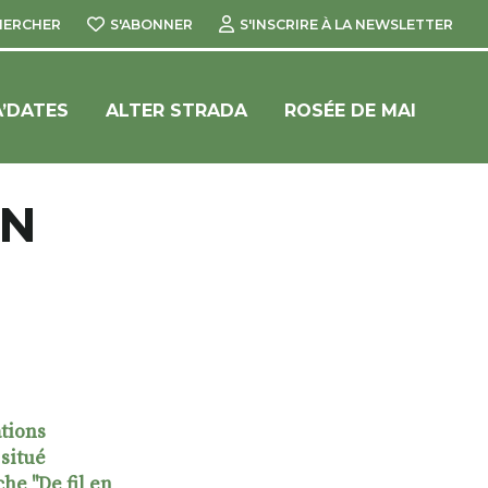
HERCHER
S'ABONNER
S'INSCRIRE À LA NEWSLETTER
’DATES
ALTER STRADA
ROSÉE DE MAI
ON
tions
 situé
he "De fil en