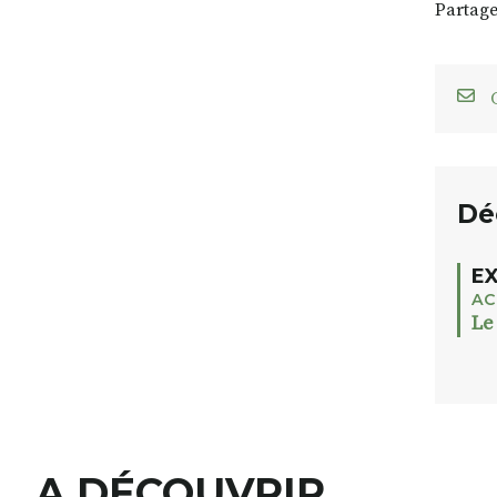
Partage
C
Dé
EX
AC
Le
A DÉCOUVRIR