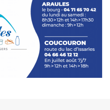
plus d’aller faire un tour dans la cité
du Brivadois cet été.
INTERVIEW
rnard Turle, vous avez ouvert une
 Auzon…
URLE Le Fumoir n’est pas une galerie
e. Chaque année, le 1er dimanche
association
AuzonToujours
organise
e village
. Des artistes et artisans