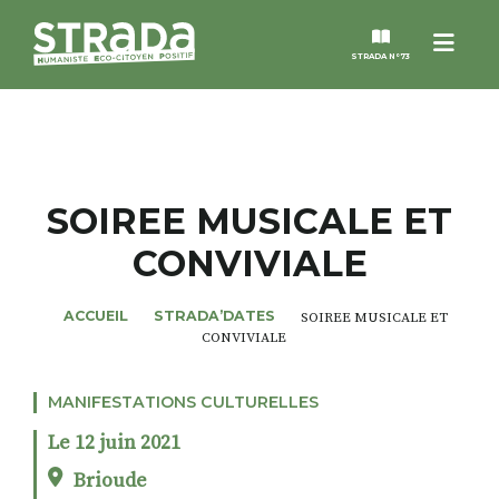
Menu
STRADA N°73
STRADA
MAGAZINES
SOIREE MUSICALE ET
CONVIVIALE
NOS THÈMES
ACCUEIL
STRADA’DATES
SOIREE MUSICALE ET
STRADA’DATES
CONVIVIALE
ALTER STRADA
MANIFESTATIONS CULTURELLES
Le 12 juin 2021
ROSÉE DE MAI
Brioude