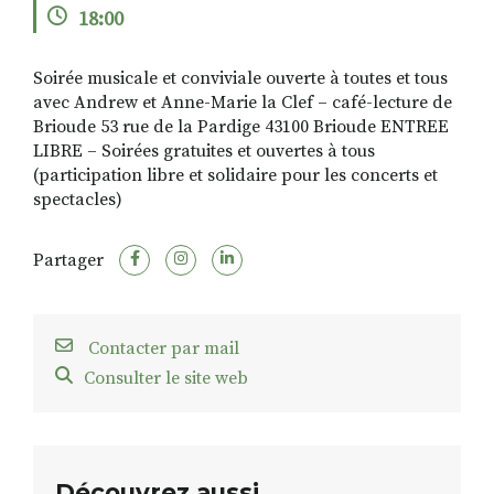
18:00
Soirée musicale et conviviale ouverte à toutes et tous
RECHERCHER
S'ABONNER
avec Andrew et Anne-Marie la Clef – café-lecture de
S'INSCRIRE À LA NEWSLETTER
Brioude 53 rue de la Pardige 43100 Brioude ENTREE
LIBRE – Soirées gratuites et ouvertes à tous
FACEBOOK
INSTAGRAM
LINKEDIN
YOUTUBE
(participation libre et solidaire pour les concerts et
spectacles)
Partager
Contacter par mail
Consulter le site web
Découvrez aussi