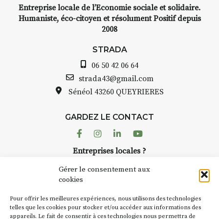
Entreprise locale de l’Economie sociale et solidaire.
aquarelle, encre,
INTERV
Humaniste, éco-citoyen et résolument Positif depuis
bride.
2008
STRADA Bernard T
 :
avez ouvert une gal
STRADA
ous au point de
Auzon…
06 50 42 06 64
roquis et aquarelle
Bernard TURLE Le 
strada43@gmail.com
pas une galerie pe
Sénéol
43260 QUEYRIERES
ur place (repas à
Chaque année, le 
d’août, l’association
: reprise sur
GARDEZ LE CONTACT
AuzonToujours
org
ngement de décor
dans le village
. Des 
Facebook
Instagram
Linkedin
Youtube
artisans investissent
se gâte : un atelier
Entreprises locales ?
caves, les granges 
tra de continuer à
Nous avons des solutions pubs pour vous.
Fumoir est l’un de 
Gérer le consentement aux
temporaires d’accue
cookies
culture. Il s’associ
€/jour
(soit
270€
NEWSLETTER
d’autres activités cu
Pour offrir les meilleures expériences, nous utilisons des technologies
la Petite Cité de Ca
Suivez toute l'actu de Strada
telles que les cookies pour stocker et/ou accéder aux informations des
rsonnes – sans
appareils. Le fait de consentir à ces technologies nous permettra de
exemple, l’installa