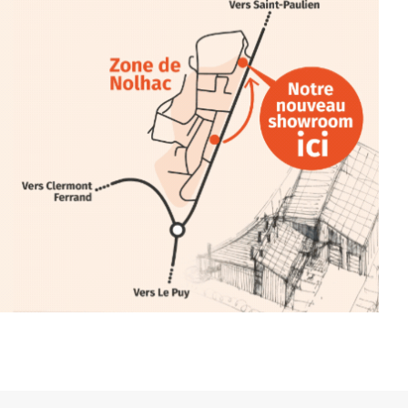
llation temporaire vous livre une
plus d’aller faire un tour dans la cité
du Brivadois cet été.
INTERVIEW
rnard Turle, vous avez ouvert une
 Auzon…
URLE Le Fumoir n’est pas une galerie
e. Chaque année, le 1er dimanche
association
AuzonToujours
organise