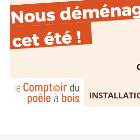
Cet été,
Laurent Berset
vous pr
d’aquarelle en extérieur
, acces
niveaux
, dans un cadre nature
inspirant
autour de Saint-Fron
minutes du Puy-en-Velay
.
Pendant
3 jours
, vous apprend
l’instant :
Croquis, carnet de voyage, com
aquarelle, encre, ou contenu h
Le programme :
8h : rendez-vous au point de d
8h30 – 12h : croquis et aquarell
pique-nique sur place (repas à
13h30 – 17h30 : reprise sur pla
changement de décor