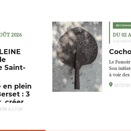
RECOMMA
AOÛT 2026
DU 02 
Expositio
LEINE
Cocho
de
Le Fumoir 
e Saint-
Son initia
à voir des
drôles, pa
 en plein
AUZON (
éclectique
erset : 3
foutraques
l’installa
, créer,
avec les.v
:00 à 17:30
peau).entr
ps… de ralentir,
auté des
Programmée