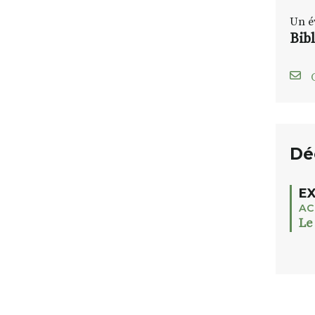
Un é
Bib
C
Dé
EX
AC
Le