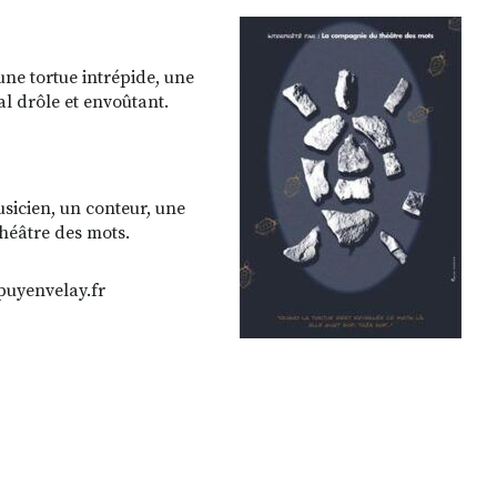
une tortue intrépide, une
l drôle et envoûtant.
sicien, un conteur, une
héâtre des mots.
epuyenvelay.fr