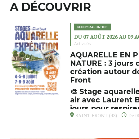
A DÉCOUVRIR
RECOMMANDATION
DU 07 AOÛT 2026 AU 09 
Activités
AQUARELLE EN P
NATURE : 3 jours 
création autour d
Front
🎨 Stage aquarelle
air avec Laurent B
jours pour respirer
s’émerveiller
SAINT FRONT (43)
De 08
Et si vous preniez enfin le tem
d’observer, et de peindre la be
paysages de Haute-Loire ?