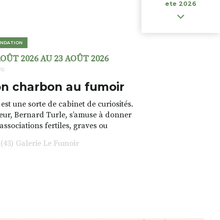
ete 2026
NDATION
AOÛT 2026 AU 23 AOÛT 2026
ns
n charbon au fumoir
est une sorte de cabinet de curiosités.
teur, Bernard Turle, s’amuse à donner
 associations fertiles, graves ou
rfois fumeuses. Des oeuvres
43) Galerie Le Fumoir
s font. liens avec les histoires un peu
 du lieu (on ne spoile pas). Quant à
tion.Cochon Charbon, elle joue
ariations.de.couleurs.(de
e.sarcasme et facétie.
 en off du festival d’Auzon, cette