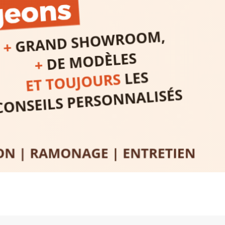
expo-insta
raison de 
opose un
stage
médiévale 
sible
à tous les
l
t
, à seulement
30
rez à capturer
position,
ybride.
STRADA Be
épart
galerie à
e sur site
 votre charge)
Bernard T
ce ou
permanent
d’août, l’