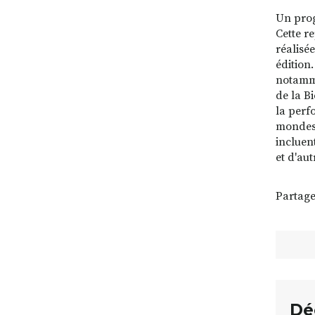
Un prog
Cette r
réalisé
édition
notamme
de la B
la perf
mondes i
incluent
et d'au
Partage
Dé