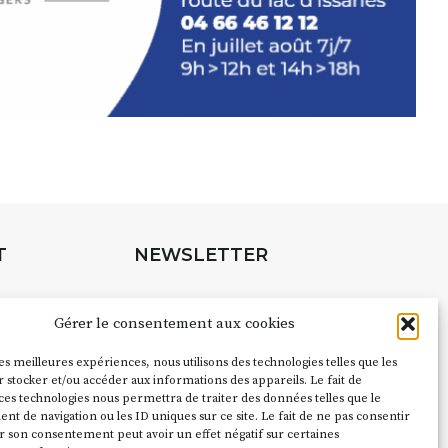
INTERVIEW
rnard Turle, vous avez ouvert une
 Auzon…
URLE Le Fumoir n’est pas une galerie
e. Chaque année, le 1er dimanche
association
AuzonToujours
organise
e village
. Des artistes et artisans
t les rues, les caves, les granges
T
NEWSLETTER
e Fumoir est l’un de ces espaces
s d’accueil de la culture. Il s’associe
Suivez toute l'actu de Strada
à d’autres activités culturelles de la
Gérer le consentement aux cookies
é de Caractère. Par exemple,
ion
Cochon Charbon
s’inscrit comme
les meilleures expériences, nous utilisons des technologies telles que les
pubs pour
 stocker et/ou accéder aux informations des appareils. Le fait de
du festival d’Auzon 2026 (2 /22 août).
ces technologies nous permettra de traiter des données telles que le
NOUS CONTACTER
 de navigation ou les ID uniques sur ce site. Le fait de ne pas consentir
ent le nom :
Fumoir
?
r son consentement peut avoir un effet négatif sur certaines