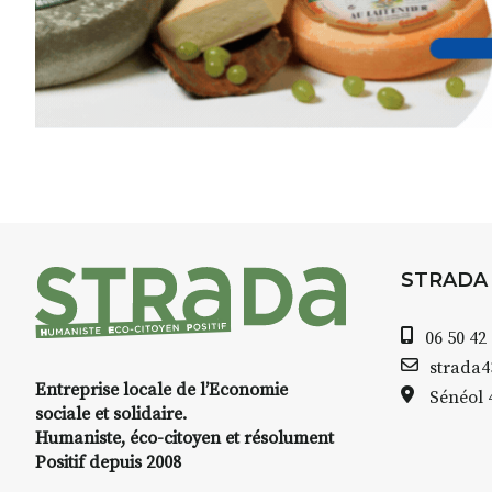
Croquis, carnet de voyage, com
aquarelle, encre, ou contenu h
Le programme :
8h : rendez-vous au point de d
8h30 – 12h : croquis et aquarell
pique-nique sur place (repas à
13h30 – 17h30 : reprise sur pla
changement de décor
Et si le temps se gâte : un ateli
STRADA
permettra de continuer à créer
06 50 42
À partir de 90€/jour
(soit
270€ l
strada
Minimum 8 personnes – sans 
Entreprise locale de l’Economie
Sénéol
sociale et solidaire.
Prix pour l’accompagnement et
Humaniste, éco-citoyen et résolument
repas à votre charge. (Pique-n
Positif depuis 2008