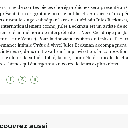
ramme de courtes pièces chorégraphiques sera présenté au Ch
eprésentation est gratuite pour le public et sera suivie d'un a
es durant le stage animé par l'artiste américain Jules Beckman,
. Internationalement connu, Jules Beckman est un artiste de scè
nt été un mémorable interprète de la Need Cie, dirigé par Ja
iennale de Venise). Pour la douzième édition du festival ‘Par Ic
ormance intitulé ‘Prêt·e à vivre’, Jules Beckman accompagnera d
ntérieurs, dans un travail sur l’improvisation, la composition, 
 : le chaos, la vulnérabilité, la joie, l'honnêteté radicale, le c
tres thèmes qui émergeront au cours de leurs explorations.
r
couvrez aussi