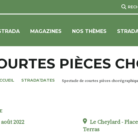
REC
STRADA
MAGAZINES
NOS THÈMES
STRADA
COURTES PIÈCES C
CCUEIL
STRADA’DATES
Spectacle de courtes pièces chorégraphiq
E
 août 2022
Le Cheylard - Plac
Terras