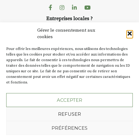
AuzonToujours
organise
Arts
dans le village
. Des artistes et
Facebook
Instagram
Linkedin
Youtube
artisans investissent les rues, les
Entreprises locales ?
caves, les granges d’Auzon. Le
Nous avons des solutions pubs pour vous.
Fumoir est l’un de ces espaces
Gérer le consentement aux
temporaires d’accueil de la
cookies
culture. Il s’associe également à
NEWSLETTER
d’autres activités culturelles de
Pour offrir les meilleures expériences, nous utilisons des technologies
la Petite Cité de Caractère. Par
Suivez toute l'actu de Strada
telles que les cookies pour stocker et/ou accéder aux informations des
appareils. Le fait de consentir à ces technologies nous permettra de
exemple, l’installation
Cochon
traiter des données telles que le comportement de navigation ou les ID
Charbon
s’inscrit comme en
uniques sur ce site. Le fait de ne pas consentir ou de retirer son
« off » du festival d’Auzon 2026
consentement peut avoir un effet négatif sur certaines caractéristiques
(2 /22 août).
et fonctions.
NOUS CONTACTER
SA D’où vient le nom :
Fumoir
?
ACCEPTER
BT C’est le terme employé dans
REFUSER
les actes de propriété du lieu.
Jusqu’à la fin du XXe siècle,
Plan du site
Mentions légales
PRÉFÉRENCES
c’était un saloir et
Politique de confidentialité
précédemment ç’avait été un
Une création de l'Agence Oktopod