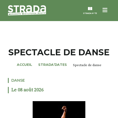
Menu
STRADA N°73
STRADA
MAGAZINES
SPECTACLE DE DANSE
NOS THÈMES
ACCUEIL
STRADA’DATES
Spectacle de danse
STRADA’DATES
DANSE
Le 08 août 2026
ALTER STRADA
ROSÉE DE MAI