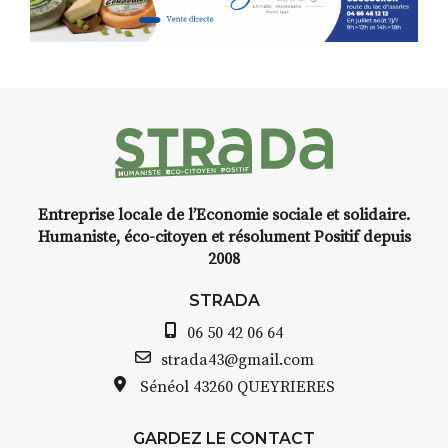
d’Auzon, cette expo-
installation temporaire vous
livre une raison de plus d’aller
faire un tour dans la cité
médiévale du Brivadois cet été.
Entreprise locale de l’Economie sociale et solidaire.
INTERVIEW
Humaniste, éco-citoyen et résolument Positif depuis
2008
STRADA Bernard Turle, vous
avez ouvert une galerie à
STRADA
Auzon…
06 50 42 06 64
Bernard TURLE Le Fumoir n’est
strada43@gmail.com
pas une galerie permanente.
Sénéol
43260 QUEYRIERES
Chaque année, le 1er dimanche
d’août, l’association
GARDEZ LE CONTACT