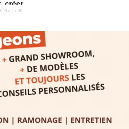
l’installa
, créer,
avec les.v
:00 à 17:30
peau).entr
ps… de ralentir,
auté des
Programmée
expo-insta
raison de 
opose un
stage
médiévale 
sible
à tous les
l
t
, à seulement
30
rez à capturer
position,
ybride.
STRADA Be
épart