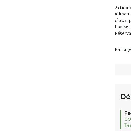
Action 
aliment
clown p
Louise 
Réserva
Partage
Dé
Fe
CO
Du