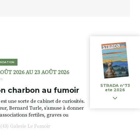
NDATION
AOÛT 2026 AU 23 AOÛT 2026
ns
STRADA n°73
n charbon au fumoir
ete 2026
est une sorte de cabinet de curiosités.
teur, Bernard Turle, s’amuse à donner
 associations fertiles, graves ou
rfois fumeuses. Des oeuvres
43) Galerie Le Fumoir
s font. liens avec les histoires un peu
 du lieu (on ne spoile pas). Quant à