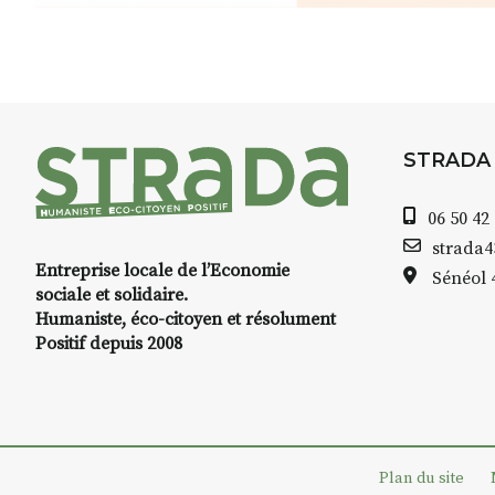
8h30 – 12h : croquis et aquarell
pique-nique sur place (repas à
13h30 – 17h30 : reprise sur pla
changement de décor
Et si le temps se gâte : un ateli
STRADA
permettra de continuer à créer
06 50 42
À partir de 90€/jour
(soit
270€ l
strada
Minimum 8 personnes – sans 
Entreprise locale de l’Economie
Sénéol
sociale et solidaire.
Prix pour l’accompagnement et
Humaniste, éco-citoyen et résolument
repas à votre charge. (Pique-n
Positif depuis 2008
📅
Dates au choix :
➡️
4-5-6 juillet
➡️
7-8-9 août
Plan du site