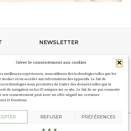
 Auzon…
URLE Le Fumoir n’est pas une galerie
e. Chaque année, le 1er dimanche
association
AuzonToujours
organise
e village
. Des artistes et artisans
t les rues, les caves, les granges
T
NEWSLETTER
e Fumoir est l’un de ces espaces
s d’accueil de la culture. Il s’associe
Suivez toute l'actu de Strada
à d’autres activités culturelles de la
Gérer le consentement aux cookies
é de Caractère. Par exemple,
ion
Cochon Charbon
s’inscrit comme
les meilleures expériences, nous utilisons des technologies telles que les
pubs pour
 stocker et/ou accéder aux informations des appareils. Le fait de
du festival d’Auzon 2026 (2 /22 août).
ces technologies nous permettra de traiter des données telles que le
NOUS CONTACTER
 de navigation ou les ID uniques sur ce site. Le fait de ne pas consentir
ent le nom :
Fumoir
?
r son consentement peut avoir un effet négatif sur certaines
ques et fonctions.
e terme employé dans les actes de
CEPTER
REFUSER
PRÉFÉRENCES
du lieu. Jusqu’à la fin du XXe siècle,
 saloir et précédemment ç’avait été un
l'Agence Oktopod
 y salait et fumait saucissons et