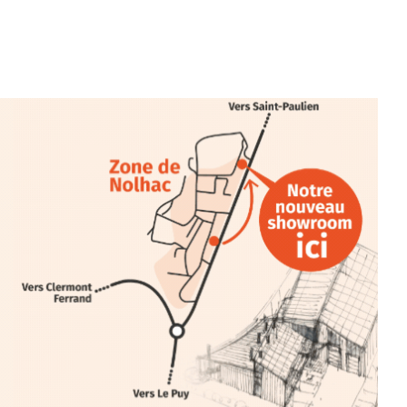
tion.Cochon Charbon, elle joue
ariations.de.couleurs.(de
e.sarcasme et facétie.
 en off du festival d’Auzon, cette
llation temporaire vous livre une
plus d’aller faire un tour dans la cité
du Brivadois cet été.
INTERVIEW
rnard Turle, vous avez ouvert une