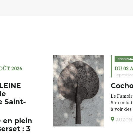
RECOMMA
AOÛT 2026
DU 02 
Expositio
LEINE
Cocho
de
Le Fumoir 
e Saint-
Son initia
à voir des
drôles, pa
 en plein
AUZON (
éclectique
erset : 3
foutraques