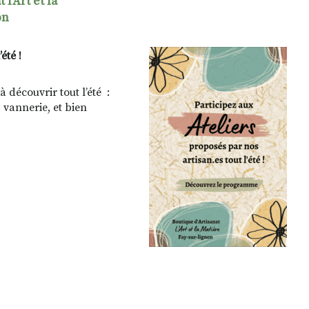
 l'Art et la
on
été !
 découvrir tout l’été :
 vannerie, et bien