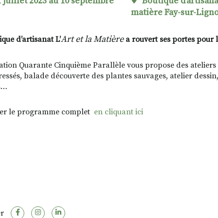
 juillet 2023 au 10 septembre
Boutique d'artisanat
matière Fay-sur-Lign
Art et la Matière
que d’artisanat L’
a rouvert ses portes pour l’
iation Quarante Cinquième Parallèle vous propose des ateliers à
tressés, balade découverte des plantes sauvages, atelier dessin,
s…
ter le programme complet
en cliquant ici
r