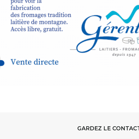
sible
à tous les
l
t
, à seulement
30
rez à capturer
position,
ybride.
STRADA Be
épart
galerie à
e sur site
 votre charge)
Bernard T
ce ou
permanent
d’août, l’
Arts dans l
er abrité
investissen
GARDEZ LE CONTAC
.
d’Auzon. L