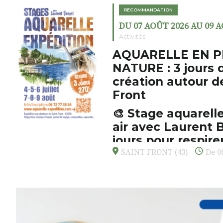
RECOMMANDATION
DU 07 AOÛT 2026 AU 09 
Activités
AQUARELLE EN P
NATURE : 3 jours 
création autour d
Front
🎨 Stage aquarelle
air avec Laurent B
jours pour respirer
s’émerveiller
SAINT FRONT (43)
De 08
Et si vous preniez enfin le tem
d’observer, et de peindre la be
paysages de Haute-Loire ?
Cet été,
Laurent Berset
vous pr