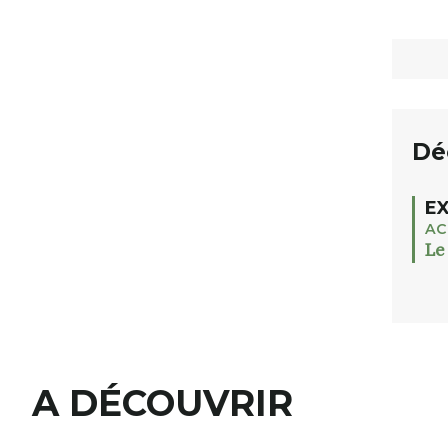
Dé
EX
AC
Le
A DÉCOUVRIR