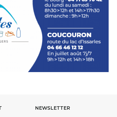
INTERVIEW
rnard Turle, vous avez ouvert une
 Auzon…
URLE Le Fumoir n’est pas une galerie
e. Chaque année, le 1er dimanche
association
AuzonToujours
organise
e village
. Des artistes et artisans
t les rues, les caves, les granges
T
NEWSLETTER
e Fumoir est l’un de ces espaces