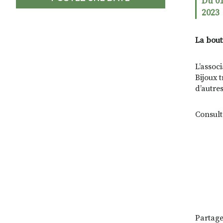
Du 01
2023
La bouti
L’assoc
Bijoux 
d’autre
Consul
Partage