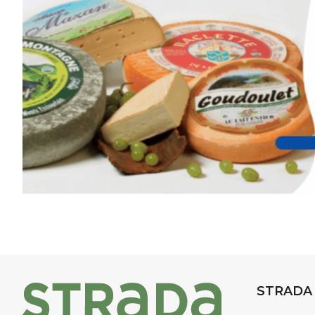
d’aquarelle en extérieur
, acces
niveaux
, dans un cadre nature
inspirant
autour de Saint-Fron
minutes du Puy-en-Velay
.
Pendant
3 jours
, vous apprend
l’instant :
Croquis, carnet de voyage, com
aquarelle, encre, ou contenu h
Le programme :
8h : rendez-vous au point de d
8h30 – 12h : croquis et aquarell
pique-nique sur place (repas à
13h30 – 17h30 : reprise sur pla
changement de décor
Et si le temps se gâte : un ateli
STRADA
permettra de continuer à créer