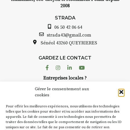
2008
STRADA Bernard Turle, vous
avez ouvert une galerie à
STRADA
Auzon…
06 50 42 06 64
Bernard TURLE Le Fumoir n’est
strada43@gmail.com
pas une galerie permanente.
Sénéol
43260 QUEYRIERES
Chaque année, le 1er dimanche
d’août, l’association
GARDEZ LE CONTACT
AuzonToujours
organise
Arts
dans le village
. Des artistes et
Facebook
Instagram
Linkedin
Youtube
artisans investissent les rues, les
Entreprises locales ?
caves, les granges d’Auzon. Le
Nous avons des solutions pubs pour vous.
Fumoir est l’un de ces espaces
Gérer le consentement aux
temporaires d’accueil de la
cookies
culture. Il s’associe également à
NEWSLETTER
d’autres activités culturelles de
Pour offrir les meilleures expériences, nous utilisons des technologies
la Petite Cité de Caractère. Par
Suivez toute l'actu de Strada
telles que les cookies pour stocker et/ou accéder aux informations des
appareils. Le fait de consentir à ces technologies nous permettra de
exemple, l’installation
Cochon
traiter des données telles que le comportement de navigation ou les ID
Charbon
s’inscrit comme en
uniques sur ce site. Le fait de ne pas consentir ou de retirer son