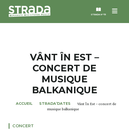
Menu
STRADA N°73
STRADA
MAGAZINES
VÂNT ÎN EST –
CONCERT DE
NOS THÈMES
MUSIQUE
STRADA’DATES
BALKANIQUE
ALTER STRADA
ACCUEIL
STRADA’DATES
Vânt În Est – concert de
musique balkanique
ROSÉE DE MAI
CONCERT