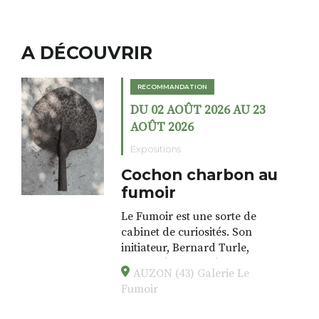
A DÉCOUVRIR
RECOMMANDATION
DU 02 AOÛT 2026 AU 23
AOÛT 2026
Expositions
Cochon charbon au
fumoir
Le Fumoir est une sorte de
cabinet de curiosités. Son
initiateur, Bernard Turle,
s’amuse à donner à voir des
AUZON (43) Galerie Le
associations fertiles, graves ou
Fumoir
drôles, parfois fumeuses. Des
oeuvres éclectiques font. liens