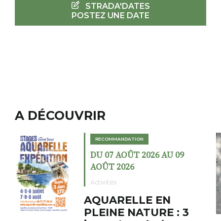
STRADA'DATES
POSTEZ UNE DATE
A DÉCOUVRIR
RECOMMANDATION
 09
DU 02 AOÛT 2026 AU 23
AOÛT 2026
Expositions
Cochon charbon a
: 3
fumoir