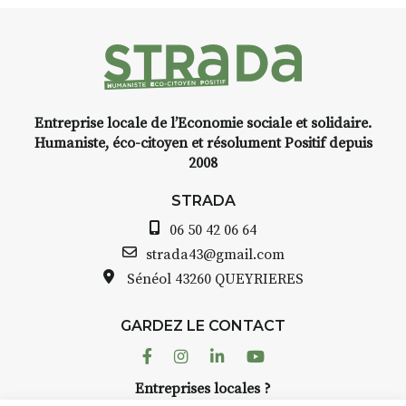
faire un tour dans la cité
médiévale du Brivadois cet été
instant
e,
Entreprise locale de l’Economie sociale et solidaire.
encre,
INTERVIEW
Humaniste, éco-citoyen et résolument Positif depuis
2008
STRADA Bernard Turle, vou
avez ouvert une galerie à
STRADA
t de
Auzon…
06 50 42 06 64
quarelle
Bernard TURLE Le Fumoir n’e
strada43@gmail.com
pas une galerie permanente.
Sénéol
43260 QUEYRIERES
epas à
Chaque année, le 1er dimanc
d’août, l’association
ur
GARDEZ LE CONTACT
AuzonToujours
organise
Arts
 décor
dans le village
. Des artistes et
Facebook
Instagram
Linkedin
Youtube
artisans investissent les rues, 
n atelier
Entreprises locales ?
caves, les granges d’Auzon. L
inuer à