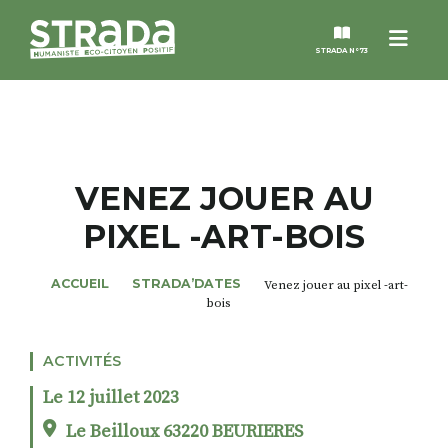
Menu
STRADA N°73
STRADA
MAGAZINES
VENEZ JOUER AU
PIXEL -ART-BOIS
NOS THÈMES
ACCUEIL
STRADA’DATES
Venez jouer au pixel -art-
STRADA’DATES
bois
ALTER STRADA
ACTIVITÉS
Le 12 juillet 2023
ROSÉE DE MAI
Le Beilloux 63220 BEURIERES