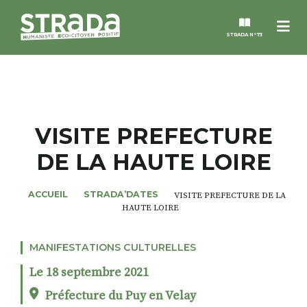
Me
STRADA N°73
STRADA
MAGAZINES
VISITE PREFECTURE
DE LA HAUTE LOIRE
NOS THÈMES
ACCUEIL
STRADA’DATES
VISITE PREFECTURE DE LA
STRADA’DATES
HAUTE LOIRE
ALTER STRADA
MANIFESTATIONS CULTURELLES
Le 18 septembre 2021
ROSÉE DE MAI
Préfecture du Puy en Velay