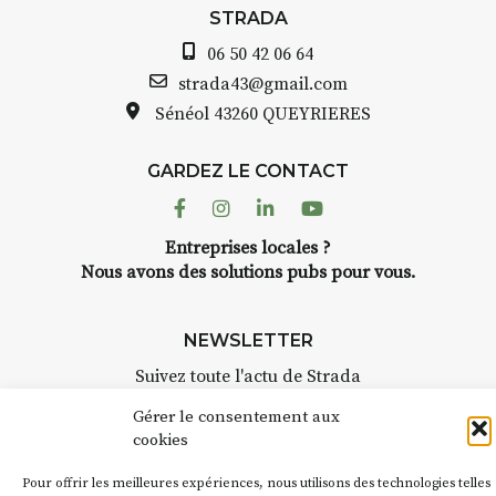
avez ouvert une gal
STRADA
ous au point de
Auzon…
06 50 42 06 64
roquis et aquarelle
Bernard TURLE Le 
strada43@gmail.com
pas une galerie pe
Sénéol
43260 QUEYRIERES
ur place (repas à
Chaque année, le 
d’août, l’association
: reprise sur
GARDEZ LE CONTACT
AuzonToujours
org
ngement de décor
dans le village
. Des 
Facebook
Instagram
Linkedin
Youtube
artisans investissent
se gâte : un atelier
Entreprises locales ?
caves, les granges 
tra de continuer à
Nous avons des solutions pubs pour vous.
Fumoir est l’un de 
temporaires d’accue
culture. Il s’associ
€/jour
(soit
270€
NEWSLETTER
d’autres activités cu
la Petite Cité de Ca
Suivez toute l'actu de Strada
rsonnes – sans
exemple, l’installa
lète
Gérer le consentement aux
Charbon
s’inscrit 
cookies
« off » du festival 
accompagnement et
(2 /22 août).
t, repas à votre
Pour offrir les meilleures expériences, nous utilisons des technologies telles