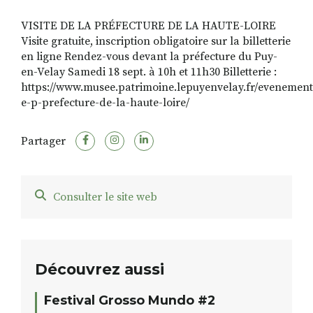
VISITE DE LA PRÉFECTURE DE LA HAUTE-LOIRE
Visite gratuite, inscription obligatoire sur la billetterie
RECHERCHER
S'ABONNER
en ligne Rendez-vous devant la préfecture du Puy-
S'INSCRIRE À LA NEWSLETTER
en-Velay Samedi 18 sept. à 10h et 11h30 Billetterie :
https://www.musee.patrimoine.lepuyenvelay.fr/evenement/
FACEBOOK
INSTAGRAM
LINKEDIN
YOUTUBE
e-p-prefecture-de-la-haute-loire/
Partager
Consulter le site web
Découvrez aussi
Festival Grosso Mundo #2