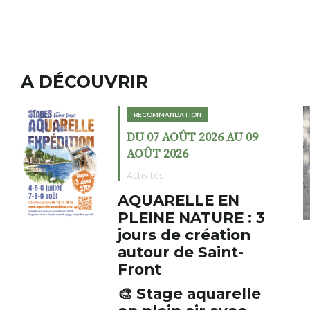
A DÉCOUVRIR
RECOMMANDATION
RECOM
DU 07 AOÛT 2026 AU 09
DU 02
AOÛT 2026
AOÛT
ctivités
Exposit
QUARELLE EN
Coch
LEINE NATURE : 3
fumo
ours de création
Le Fumoi
utour de Saint-
cabinet 
ront
initiate
s’amuse 
 Stage aquarelle
AUZON
associat