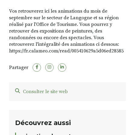
Vos retrouverez ici les animations du mois de
septembre sur le secteur de Langogne et sa région
RECHERCHER
S'ABONNER
réalisé par l'Office de Tourisme. Vous pourrez y
S'INSCRIRE À LA NEWSLETTER
retrouver des expositions de peintures, des
randonnées ou encore des spectacles. Vous
FACEBOOK
INSTAGRAM
LINKEDIN
YOUTUBE
retrouverez l'intégralité des animations ci dessous:
https://fr.calameo.com/read/005410629a5d06ed28585
Partager
Consulter le site web
Découvrez aussi