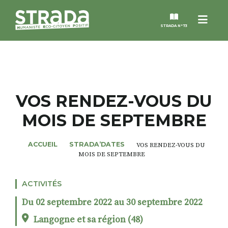
Menu
STRADA N°73
STRADA
MAGAZINES
VOS RENDEZ-VOUS DU
MOIS DE SEPTEMBRE
NOS THÈMES
ACCUEIL
STRADA’DATES
VOS RENDEZ-VOUS DU
STRADA’DATES
MOIS DE SEPTEMBRE
ALTER STRADA
ACTIVITÉS
Du 02 septembre 2022 au 30 septembre 2022
ROSÉE DE MAI
Langogne et sa région (48)