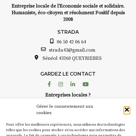
oquis, carnet de voyage,
Entreprise locale de l’Economie sociale et solidaire.
mposition, aquarelle, encre,
Humaniste, éco-citoyen et résolument Positif depuis
 contenu hybride.
2008
STRADA 
 programme :
avez ouv
STRADA
 : rendez-vous au point de
Auzon
part
06 50 42 06 64
30 – 12h : croquis et aquarelle
Bernard
strada43@gmail.com
 site
pas une
Sénéol
43260 QUEYRIERES
que-nique sur place (repas à
Chaque 
tre charge)
d’août, l
h30 – 17h30 : reprise sur
GARDEZ LE CONTACT
AuzonTo
ace ou changement de décor
dans le 
Facebook
Instagram
Linkedin
Youtube
artisans 
si le temps se gâte : un atelier
Entreprises locales ?
caves, l
rité permettra de continuer à
Nous avons des solutions pubs pour vous.
Fumoir e
er.
Gérer le consentement aux
temporai
cookies
culture.
partir de 90€/jour
(soit
270€
NEWSLETTER
d’autres 
 3 jours
)
Pour offrir les meilleures expériences, nous utilisons des technologies
la Petit
Suivez toute l'actu de Strada
telles que les cookies pour stocker et/ou accéder aux informations des
nimum 8 personnes – sans
appareils. Le fait de consentir à ces technologies nous permettra de