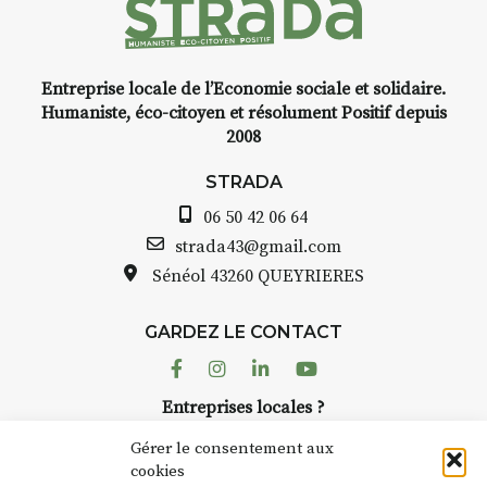
Entreprise locale de l’Economie sociale et solidaire.
INTERVIEW
Humaniste, éco-citoyen et résolument Positif depuis
2008
STRADA Bernard Turle, vous
avez ouvert une galerie à
STRADA
Auzon…
06 50 42 06 64
Bernard TURLE Le Fumoir n’est
strada43@gmail.com
pas une galerie permanente.
Sénéol
43260 QUEYRIERES
Chaque année, le 1er dimanche
d’août, l’association
GARDEZ LE CONTACT
AuzonToujours
organise
Arts
dans le village
. Des artistes et
Facebook
Instagram
Linkedin
Youtube
artisans investissent les rues, les
Entreprises locales ?
caves, les granges d’Auzon. Le
Nous avons des solutions pubs pour vous.
Fumoir est l’un de ces espaces
Gérer le consentement aux
temporaires d’accueil de la
cookies
culture. Il s’associe également à