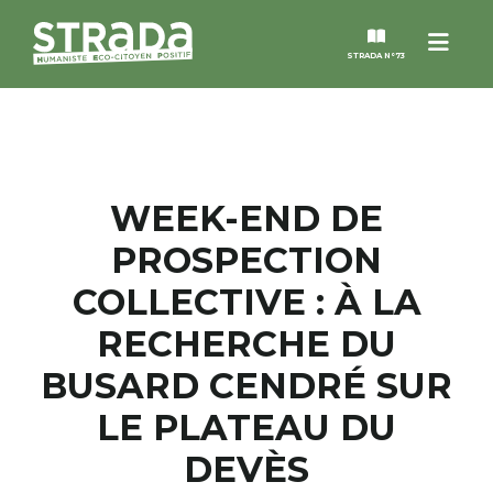
Menu
STRADA N°73
STRADA
MAGAZINES
WEEK-END DE
PROSPECTION
NOS THÈMES
COLLECTIVE : À LA
STRADA’DATES
RECHERCHE DU
BUSARD CENDRÉ SUR
ALTER STRADA
LE PLATEAU DU
ROSÉE DE MAI
DEVÈS