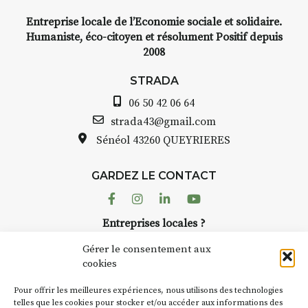
Entreprise locale de l’Economie sociale et solidaire.
e,
INTERVIEW
Humaniste, éco-citoyen et résolument Positif depuis
2008
STRADA Bernard Turle, vous
avez ouvert une galerie à
STRADA
Auzon…
06 50 42 06 64
elle
Bernard TURLE Le Fumoir n’est
strada43@gmail.com
pas une galerie permanente.
Sénéol
43260 QUEYRIERES
 à
Chaque année, le 1er dimanche
d’août, l’association
GARDEZ LE CONTACT
AuzonToujours
organise
Arts
cor
dans le village
. Des artistes et
Facebook
Instagram
Linkedin
Youtube
artisans investissent les rues, les
lier
Entreprises locales ?
caves, les granges d’Auzon. Le
r à
Nous avons des solutions pubs pour vous.
Fumoir est l’un de ces espaces
Gérer le consentement aux
temporaires d’accueil de la
cookies
culture. Il s’associe également à
€
NEWSLETTER
d’autres activités culturelles de
Pour offrir les meilleures expériences, nous utilisons des technologies
la Petite Cité de Caractère. Par
Suivez toute l'actu de Strada
telles que les cookies pour stocker et/ou accéder aux informations des
s