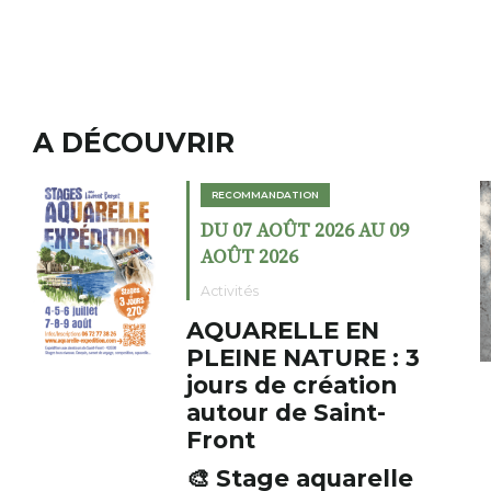
A DÉCOUVRIR
RECOMMANDATION
DU 02 AOÛT 2026 AU 23
AOÛT 2026
Expositions
Cochon charbon au
3
fumoir
Le Fumoir est une sorte de
cabinet de curiosités. Son
initiateur, Bernard Turle,
s’amuse à donner à voir des
e
AUZON (43) Galerie Le