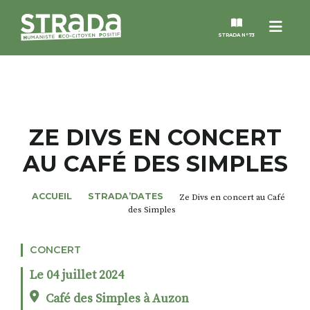
Menu
STRADA N°73
STRADA
MAGAZINES
ZE DIVS EN CONCERT
AU CAFÉ DES SIMPLES
NOS THÈMES
ACCUEIL
STRADA’DATES
Ze Divs en concert au Café
STRADA’DATES
des Simples
ALTER STRADA
CONCERT
Le 04 juillet 2024
ROSÉE DE MAI
Café des Simples à Auzon