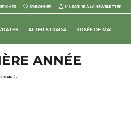
HERCHER
S'ABONNER
S'INSCRIRE À LA NEWSLETTER
’DATES
ALTER STRADA
ROSÉE DE MAI
IÈRE ANNÉE
ière année