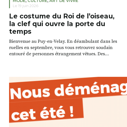
MODE
,
CULTURE
,
ART DE VIVRE
Le 19 juin 2026
Le costume du Roi de l’oiseau,
la clef qui ouvre la porte du
temps
Bienvenue au Puy-en-Velay. En déambulant dans les
ruelles en septembre, vous vous retrouvez soudain
entouré de personnes étrangement vêtues. Des
paysannes, des nobles, des soldats et des cuisiniers
qu’on dirait tout droit sorties d’un film du Moyen-Âge.
Depuis 1986, les fêtes du Roi de l’Oiseau nous plongent
dans la Renaissance, avec une particularité, le costume
[…]