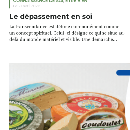
CONNAISSANCE DE SOI
,
ETRE BIEN
Le 21 avril 2026
Le dépassement en soi
La transcendance est définie communément comme
un concept spirituel. Celui -ci désigne ce qui se situe au-
delà du monde matériel et visible. Une démarche
transcendantale consistera alors à se relier avec ce qui
nous dépasse dans l’invisible : l’âme, l’infini… En
philosophie, cette définition évolue. Par exemple chez
les existentialistes, la transcendance est la capacité de
l’être […]