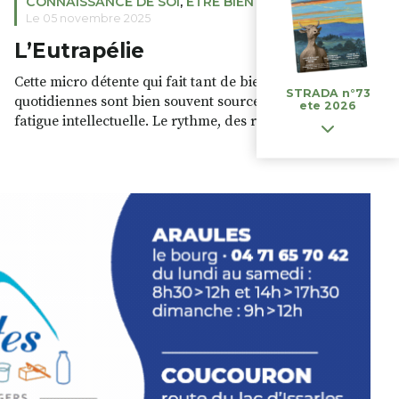
CONNAISSANCE DE SOI
,
ETRE BIEN
Le 05 novembre 2025
L’Eutrapélie
Cette micro détente qui fait tant de bien Nos activités
STRADA n°73
quotidiennes sont bien souvent sources de stress et de
ete 2026
fatigue intellectuelle. Le rythme, des relations pénibles,
des dossiers complexes génèrent des tensions
mentales et émotionnelles. Si le corps a besoin avec
évidence de repos, l’esprit a aussi besoin de se
détendre. En attente du weekend […]