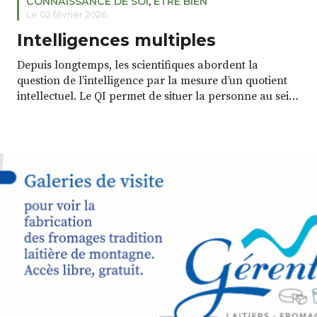
CONNAISSANCE DE SOI
,
ETRE BIEN
Le 02 février 2026
Intelligences multiples
Depuis longtemps, les scientifiques abordent la
question de l’intelligence par la mesure d’un quotient
intellectuel. Le QI permet de situer la personne au sein
d’un groupe particulier. Connaitre son QI a des
avantages mais aussi quelques inconvénients : ne pas
en avoir assez. Comme en avoir beaucoup, peut être
désagréable à vivre pour certains. Par ailleurs, […]