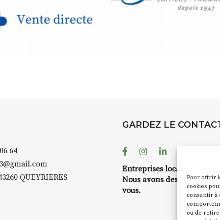
GARDEZ LE CONTAC
Facebook
Instagram
Linkedin
Youtube
 06 64
43@gmail.com
Entreprises locales ?
43260 QUEYRIERES
Pour offrir 
Nous avons des solutions 
cookies pour
vous.
consentir à 
comportement
ou de retire