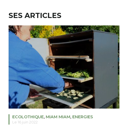
SES ARTICLES
RECHERCHER
S'ABONNER
S'INSCRIRE À LA NEWSLETTER
FACEBOOK
INSTAGRAM
LINKEDIN
YOUTUBE
ECOLOTHIQUE
,
MIAM MIAM
,
ENERGIES
Le 16 juin 2022