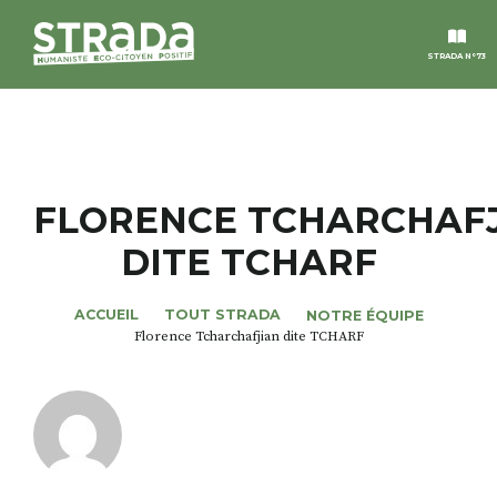
STRADA N°73
STRADA
MAGAZINES
FLORENCE TCHARCHAF
DITE TCHARF
NOS THÈMES
ACCUEIL
TOUT STRADA
NOTRE ÉQUIPE
STRADA’DATES
Florence Tcharchafjian dite TCHARF
ALTER STRADA
ROSÉE DE MAI