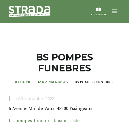
Menu
STRADA N°73
STRADA
MAGAZINES
BS POMPES
FUNEBRES
NOS THÈMES
ACCUEIL
MAP MARKERS
BS POMPES FUNEBRES
STRADA’DATES
Le 06 septembre 2022
ALTER STRADA
6 Avenue Mal de Vaux, 43200 Yssingeaux
ROSÉE DE MAI
bs-pompes-funebres.business.site