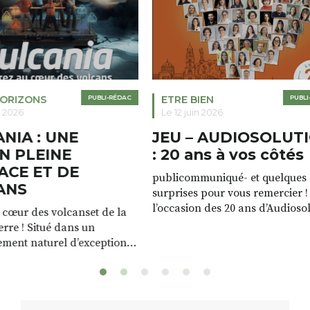
ETRE BIEN
PUBLI-RÉDAC
TOUS HORIZO
Le 12 juin 2026
Le 12 juin 2026
JEU – AUDIOSOLUTION
Retournac 
: 20 ans à vos côtés
bord de Lo
publicommuniqué- et quelques
PUBLICOMMUNIQU
surprises pour vous remercier ! À
pleine nature a l
l’occasion des 20 ans d’Audiosolution,
magnifique plan d
nous avons le plaisir d’organiser un
de rivière qui s’é
grand tirage au sort réservé à nos
plus d’un kilomètr
patients. De nombreux lots locaux
Le plan d’eau est 
sont à gagner, sélectionnés auprès
canoé / kayak 1 à
de commerçants, artisans et
solo, duo ou géan
partenaires de notre territoire : tirage
personnes. […]